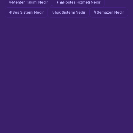
🥁
Mehter Takımı Nedir
👩‍💼
Hostes Hizmeti Nedir
🔊
Ses Sistemi Nedir
💡
Işık Sistemi Nedir
🌀
Semazen Nedir