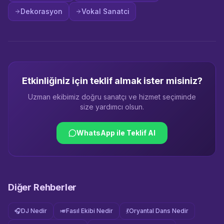
Dekorasyon
Vokal Sanatci
Etkinliğiniz için teklif almak ister misiniz?
Uzman ekibimiz doğru sanatçı ve hizmet seçiminde
size yardımcı olsun.
WhatsApp ile Teklif Al
Diğer Rehberler
🎧
DJ Nedir
🎺
Fasıl Ekibi Nedir
💃
Oryantal Dans Nedir