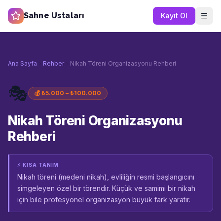
Sahne Ustaları
Kayıt Ol
Ana Sayfa
Rehber
Nikah Töreni Organizasyonu Rehberi
🎭
💰
₺5.000 – ₺100.000
Nikah Töreni Organizasyonu
Rehberi
⚡ KISA TANIM
Nikah töreni (medeni nikah), evliliğin resmi başlangıcını
simgeleyen özel bir törendir. Küçük ve samimi bir nikah
için bile profesyonel organizasyon büyük fark yaratır.