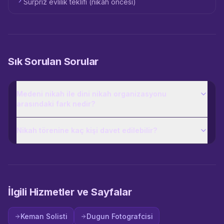
Sürpriz evlilik teklifi (nikah öncesi)
Sık Sorulan Sorular
Medeni nikah ile dini nikah organizasyonu
arasındaki fark nedir?
Nikah törenine kaç kişi davet edilebilir?
İlgili Hizmetler ve Sayfalar
Keman Solisti
Dugun Fotografcisi