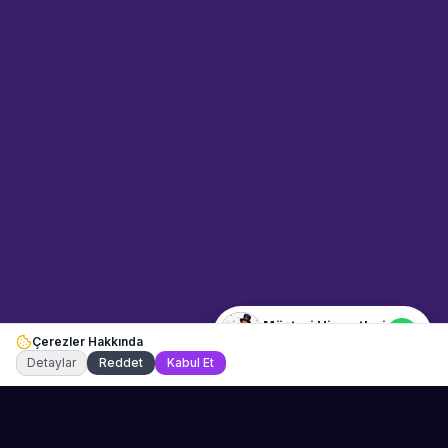
Sahne Ustaları
Etkinlik uzmanınız
Merhaba! Size nasıl yardımcı
olabiliriz? WhatsApp üzerinden
bize ulaşabilirsiniz.
Merhaba! Bilgi almak istiyorum.
Müşteri Hizmetleri
Çerezler Hakkında
Şu an çevrimiçi
Detaylar
Reddet
Kabul Et