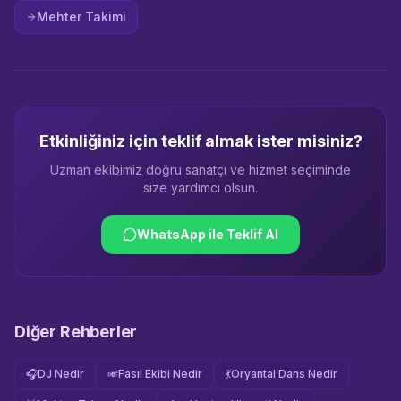
Mehter Takimi
Etkinliğiniz için teklif almak ister misiniz?
Uzman ekibimiz doğru sanatçı ve hizmet seçiminde
size yardımcı olsun.
WhatsApp ile Teklif Al
Diğer Rehberler
🎧
DJ Nedir
🎺
Fasıl Ekibi Nedir
💃
Oryantal Dans Nedir