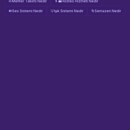
🥁
Mehter Takımı Nedir
👩‍💼
Hostes Hizmeti Nedir
🔊
Ses Sistemi Nedir
💡
Işık Sistemi Nedir
🌀
Semazen Nedir