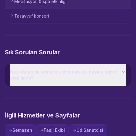
Meditasyon & spa etkinliği
Tasavvuf konseri
Sık Sorulan Sorular
Ney sanatçısı semazen olmadan tek başına sahne
alabilir mi?
İlgili Hizmetler ve Sayfalar
Semazen
Fasil Ekibi
Ud Sanatcisi