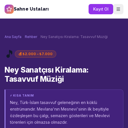
Sahne Ustaları
Kayıt Ol
Ana Sayfa
Rehber
Ney Sanatçısı Kiralama: Tasavvuf Müziği
🎵
💰
₺2.000 – ₺7.000
Ney Sanatçısı Kiralama:
Tasavvuf Müziği
⚡ KISA TANIM
Ney, Türk-İslam tasavvuf geleneğinin en köklü
enstrümanıdır. Mevlana'nın Mesnevi'sinin ilk beyitiyle
özdeşleşen bu çalgı, semazen gösterileri ve Mevlevi
törenleri için olmazsa olmazdır.