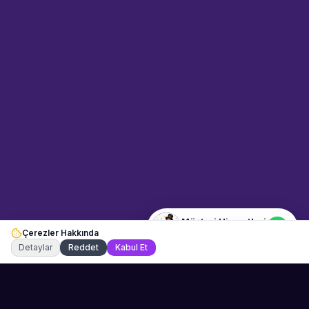
Sahne Ustaları
Etkinlik uzmanınız
Merhaba! Size nasıl yardımcı
olabiliriz? WhatsApp üzerinden
bize ulaşabilirsiniz.
Merhaba! Bilgi almak istiyorum.
Müşteri Hizmetleri
Çerezler Hakkında
Şu an çevrimiçi
Detaylar
Reddet
Kabul Et