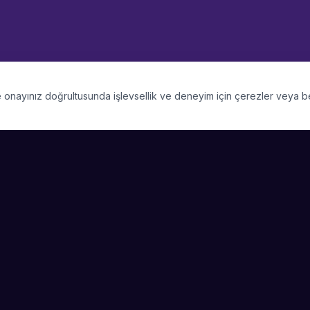
 ve onayınız doğrultusunda işlevsellik ve deneyim için çerezler veya 
PLATFORM
SIRKET
Kategoriler
Hakkimizda
Şehirler
Blog
Etkinlik Talepleri
Kariyer