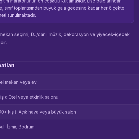
 eğitim maratonunun en coşkulu kutlamasıdır. Lise balolarından
e, sınıf toplantısından büyük gala gecesine kadar her ölçekte
ti sunulmaktadır.
çin mekan seçimi, DJ/canlı müzik, dekorasyon ve yiyecek-içecek
dır.
atları
 Özel mekan veya ev
i): Otel veya etkinlik salonu
0+ kişi): Açık hava veya büyük salon
ul, İzmir, Bodrum