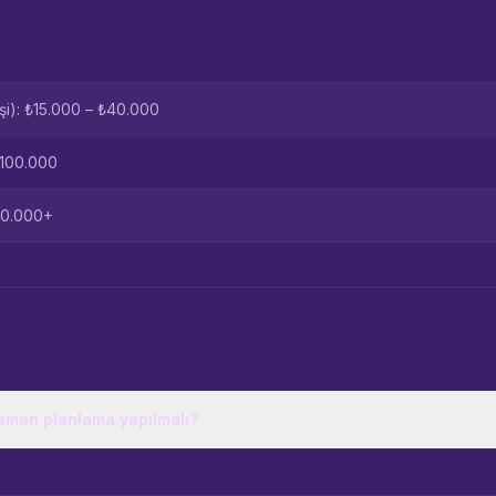
şi): ₺15.000 – ₺40.000
₺100.000
100.000+
zaman planlama yapılmalı?