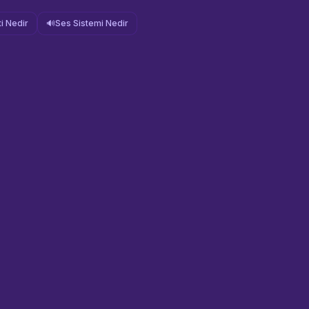
i Nedir
🔊
Ses Sistemi Nedir
Sahne Ustaları
Etkinlik uzmanınız
Merhaba! Size nasıl yardımcı
olabiliriz? WhatsApp üzerinden