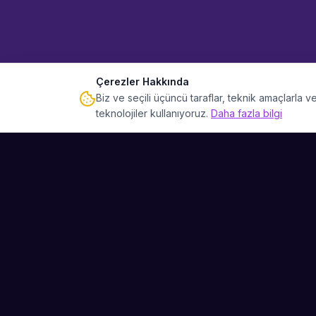
Çerezler Hakkında
Biz ve seçili üçüncü taraflar, teknik amaçlarla
teknolojiler kullanıyoruz.
Daha fazla bilgi
Sahne Ustaları
Etkinliğiniz için mükemmel sanatçıyı bulun.
Düğün, parti ve kurumsal etkinlikler için
binlerce sanatçı arasından seçim yapın.