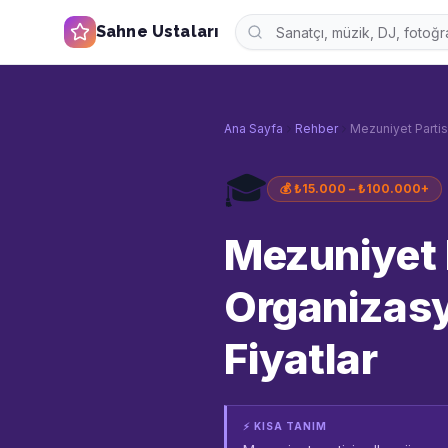
Sahne Ustaları
Ana Sayfa
Rehber
Mezuniyet Partis
🎓
💰
₺15.000 – ₺100.000+
Mezuniyet 
Organizasy
Fiyatlar
⚡ KISA TANIM