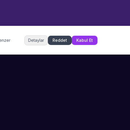
bize ulaşabilirsiniz.
Merhaba! Bilgi almak istiyorum.
Müşteri Hizmetleri
benzer
Detaylar
Reddet
Kabul Et
Şu an çevrimiçi
DESTEK
İLETIŞIM
Büyükçekmece,
SSS
İstanbul
İletişim
0 850 302 53 52
Hizmet Politikası
info@sahneustalari.com