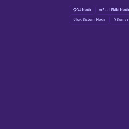
🎧
DJ Nedir
🎺
Fasıl Ekibi Nedi
💡
Işık Sistemi Nedir
🌀
Semaze