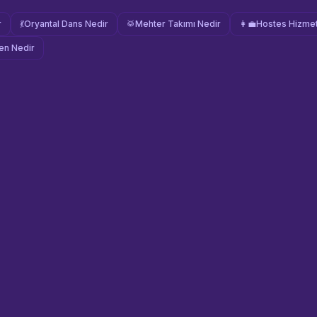
r
💃
Oryantal Dans Nedir
🥁
Mehter Takımı Nedir
👩‍💼
Hostes Hizmet
n Nedir