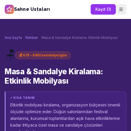
Sahne Ustaları
Kayıt Ol
Ana Sayfa
Rehber
Masa & Sandalye Kiralama: Etkinlik Mobilyası
🪑
💰
₺15 – ₺80/sandalye/gün
Masa & Sandalye Kiralama:
Etkinlik Mobilyası
⚡ KISA TANIM
Etkinlik mobilyası kiralama, organizasyon bütçesini önemli
ölçüde optimize eder. Düğün salonlarından festival
alanlarına, kurumsal toplantılardan açık hava etkinliklerine
kadar ihtiyaca özel masa ve sandalye çözümleri