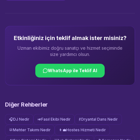
Etkinliğiniz için teklif almak ister misiniz?
Uzman ekibimiz doğru sanatçı ve hizmet seçiminde
size yardımcı olsun.
WhatsApp ile Teklif Al
Diğer Rehberler
🎧
DJ Nedir
🎺
Fasıl Ekibi Nedir
💃
Oryantal Dans Nedir
🥁
Mehter Takımı Nedir
👩‍💼
Hostes Hizmeti Nedir