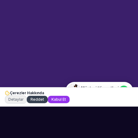
Sahne Ustaları
Etkinlik uzmanınız
Merhaba! Size nasıl yardımcı
olabiliriz? WhatsApp üzerinden
bize ulaşabilirsiniz.
Merhaba! Bilgi almak istiyorum.
Müşteri Hizmetleri
Çerezler Hakkında
Şu an çevrimiçi
Detaylar
Reddet
Kabul Et