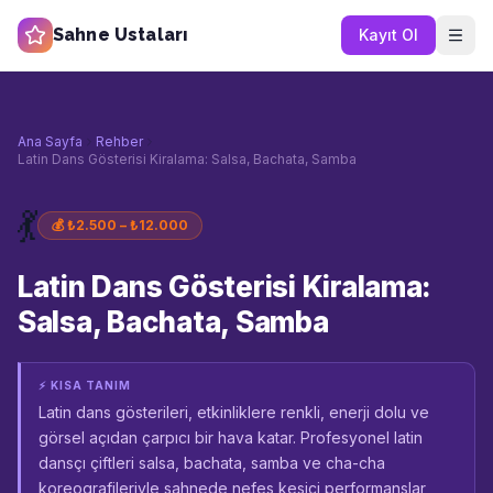
Sahne Ustaları
Kayıt Ol
Ana Sayfa
Rehber
Latin Dans Gösterisi Kiralama: Salsa, Bachata, Samba
💃
💰
₺2.500 – ₺12.000
Latin Dans Gösterisi Kiralama:
Salsa, Bachata, Samba
⚡ KISA TANIM
Latin dans gösterileri, etkinliklere renkli, enerji dolu ve
görsel açıdan çarpıcı bir hava katar. Profesyonel latin
dansçı çiftleri salsa, bachata, samba ve cha-cha
koreografileriyle sahnede nefes kesici performanslar