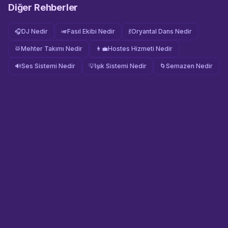
Diğer Rehberler
🎧
DJ Nedir
🎺
Fasıl Ekibi Nedir
💃
Oryantal Dans Nedir
🥁
Mehter Takımı Nedir
👩‍💼
Hostes Hizmeti Nedir
🔊
Ses Sistemi Nedir
💡
Işık Sistemi Nedir
🌀
Semazen Nedir