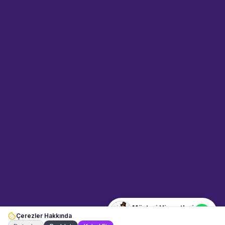
Sahne Ustaları
Etkinlik uzmanınız
Merhaba! Size nasıl yardımcı
olabiliriz? WhatsApp üzerinden
bize ulaşabilirsiniz.
Merhaba! Bilgi almak istiyorum.
Müşteri Hizmetleri
Çerezler Hakkında
Şu an çevrimiçi