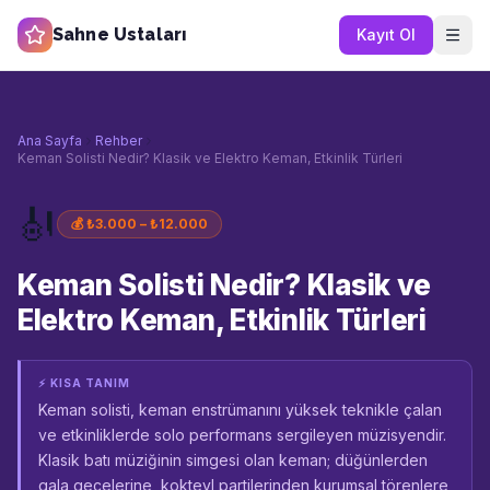
Sahne Ustaları
Kayıt Ol
Ana Sayfa
Rehber
Keman Solisti Nedir? Klasik ve Elektro Keman, Etkinlik Türleri
🎻
💰
₺3.000 – ₺12.000
Keman Solisti Nedir? Klasik ve
Elektro Keman, Etkinlik Türleri
⚡ KISA TANIM
Keman solisti, keman enstrümanını yüksek teknikle çalan
ve etkinliklerde solo performans sergileyen müzisyendir.
Klasik batı müziğinin simgesi olan keman; düğünlerden
gala gecelerine, kokteyl partilerinden kurumsal törenlere