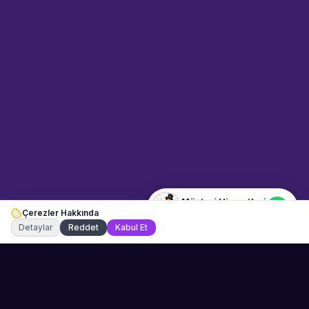
Sahne Ustaları
Etkinlik uzmanınız
Merhaba! Size nasıl yardımcı
olabiliriz? WhatsApp üzerinden
bize ulaşabilirsiniz.
Merhaba! Bilgi almak istiyorum.
Müşteri Hizmetleri
Çerezler Hakkında
Şu an çevrimiçi
Detaylar
Reddet
Kabul Et