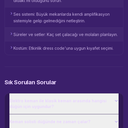
didakt mi olduğunu sorun.
Ses sistemi: Büyük mekanlarda kendi amplifikasyon
sistemiyle gelip gelmediğini netleştirin.
Süreler ve setler: Kaç set çalacağı ve molaları planlayın.
Kostüm: Etkinlik dress code'una uygun kıyafet seçimi.
Sık Sorulan Sorular
Elektro keman ile klasik keman arasında hangisi
düğün için uygundur?
Keman solisti düğünde ne zaman çalar?