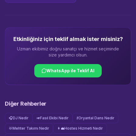
Etkinliğiniz için teklif almak ister misiniz?
Uzman ekibimiz doğru sanatçı ve hizmet seçiminde
size yardımcı olsun.
WhatsApp ile Teklif Al
Diğer Rehberler
🎧
DJ Nedir
🎺
Fasıl Ekibi Nedir
💃
Oryantal Dans Nedir
🥁
Mehter Takımı Nedir
👩‍💼
Hostes Hizmeti Nedir