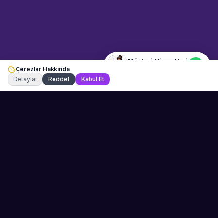
Merhaba! Bilgi almak istiyorum.
Müşteri Hizmetleri
Çerezler Hakkında
Şu an çevrimiçi
Detaylar
Reddet
Kabul Et
Sahne Ustaları
Etkinliğiniz için mükemmel sanatçıyı bulun.
Düğün, parti ve kurumsal etkinlikler için
binlerce sanatçı arasından seçim yapın.