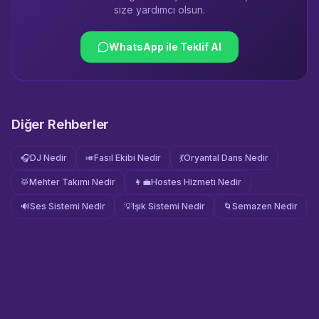
size yardımcı olsun.
WhatsApp ile Teklif Al
Diğer Rehberler
🎧
DJ Nedir
🎺
Fasıl Ekibi Nedir
💃
Oryantal Dans Nedir
🥁
Mehter Takımı Nedir
👩‍💼
Hostes Hizmeti Nedir
🔊
Ses Sistemi Nedir
💡
Işık Sistemi Nedir
🌀
Semazen Nedir