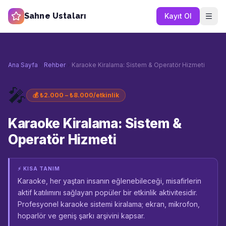
Sahne Ustaları
Kayıt Ol
Ana Sayfa
Rehber
Karaoke Kiralama: Sistem & Operatör Hizmeti
🎤
💰
₺2.000 – ₺8.000/etkinlik
Karaoke Kiralama: Sistem &
Operatör Hizmeti
⚡ KISA TANIM
Karaoke, her yaştan insanın eğlenebileceği, misafirlerin
aktif katılımını sağlayan popüler bir etkinlik aktivitesidir.
Profesyonel karaoke sistemi kiralama; ekran, mikrofon,
hoparlör ve geniş şarkı arşivini kapsar.