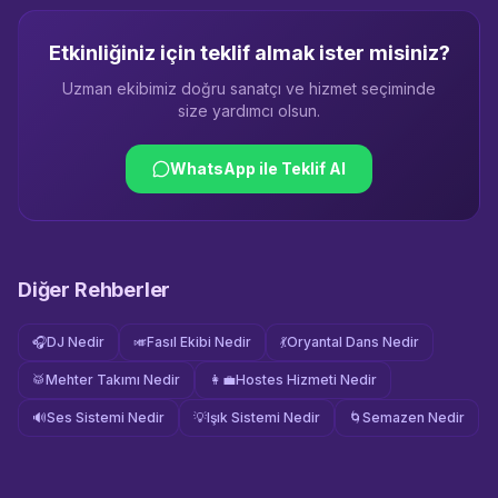
Etkinliğiniz için teklif almak ister misiniz?
Uzman ekibimiz doğru sanatçı ve hizmet seçiminde
size yardımcı olsun.
WhatsApp ile Teklif Al
Diğer Rehberler
🎧
DJ Nedir
🎺
Fasıl Ekibi Nedir
💃
Oryantal Dans Nedir
🥁
Mehter Takımı Nedir
👩‍💼
Hostes Hizmeti Nedir
🔊
Ses Sistemi Nedir
💡
Işık Sistemi Nedir
🌀
Semazen Nedir