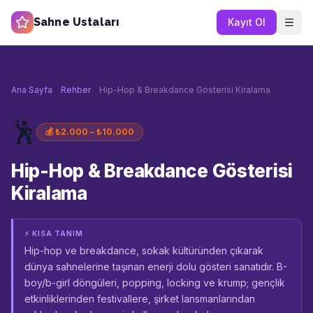
Sahne Ustaları
Kayıt Ol
Ana Sayfa
Rehber
Hip-Hop & Breakdance Gösterisi Kiralama
🕺
💰
₺2.000 – ₺10.000
Hip-Hop & Breakdance Gösterisi
Kiralama
⚡ KISA TANIM
Hip-hop ve breakdance, sokak kültüründen çıkarak
dünya sahnelerine taşınan enerji dolu gösteri sanatıdır. B-
boy/b-girl döngüleri, popping, locking ve krump; gençlik
etkinliklerinden festivallere, şirket lansmanlarından