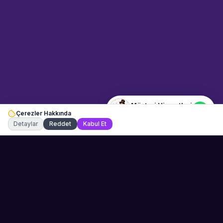
Etkinlik uzmanınız
Merhaba! Size nasıl yardımcı
olabiliriz? WhatsApp üzerinden
bize ulaşabilirsiniz.
Merhaba! Bilgi almak istiyorum.
Müşteri Hizmetleri
Çerezler Hakkında
Şu an çevrimiçi
Detaylar
Reddet
Kabul Et
Sahne Ustaları