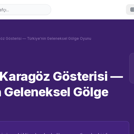
göz Gösterisi — Türkiye'nin Geleneksel Gölge Oyunu
 Karagöz Gösterisi —
n Geleneksel Gölge