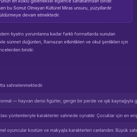
rünün en köklü geleneksel eğlence sanatlarından biridir.
en bu Somut Olmayan Kültürel Miras unsuru, yüzyıllardır
 güldürmeye devam etmektedir.
n tiyatro yorumlarına kadar farklı formatlarda sunulan
le sünnet düğünleri, Ramazan etkinlikleri ve okul şenlikleri için
ncelerden biridir.
atta sahnelenmektedir.
mat — hayvan derisi figürler, gergin bir perde ve ışık kaynağıyla göl
klası yöntemleriyle karakterler sahnede oynatılır. Çocuklar için en erişi
onel oyuncular kostüm ve makyajla karakterleri canlandırır. Büyük sa