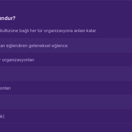
gundur?
kültürüne bağlı her tür organizasyona anlam katar.
arı eğlendiren geleneksel eğlence
ar organizasyonları
onları
uk)