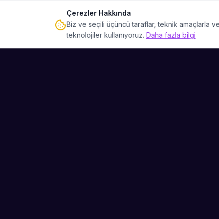
Çerezler Hakkında
Biz ve seçili üçüncü taraflar, teknik amaçlarla
teknolojiler kullanıyoruz.
Daha fazla bilgi
Sahne Ustaları
Etkinliğiniz için mükemmel sanatçıyı bulun.
Düğün, parti ve kurumsal etkinlikler için
binlerce sanatçı arasından seçim yapın.