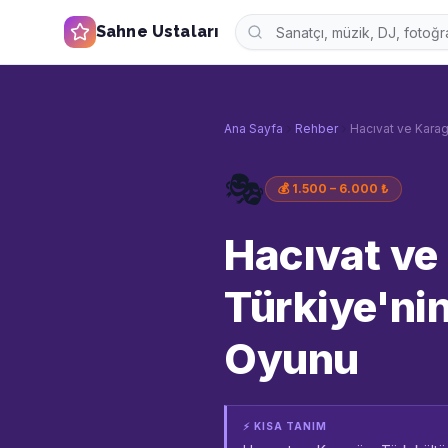
Sahne Ustaları
Ana Sayfa
Rehber
Hacıvat ve Kara
🎭
💰
1.500 – 6.000 ₺
Hacıvat ve
Türkiye'ni
Oyunu
⚡ KISA TANIM