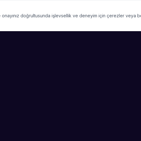
 ve onayınız doğrultusunda işlevsellik ve deneyim için çerezler veya 
PLATFORM
SIRKET
Kategoriler
Hakkimizda
Şehirler
Blog
Etkinlik Talepleri
Kariyer
Video Galerisi
Basin & Medya
Başarı Hikayeleri
Nasıl Çalışır
Sanatçı Ol
Etkinlik Talepleri