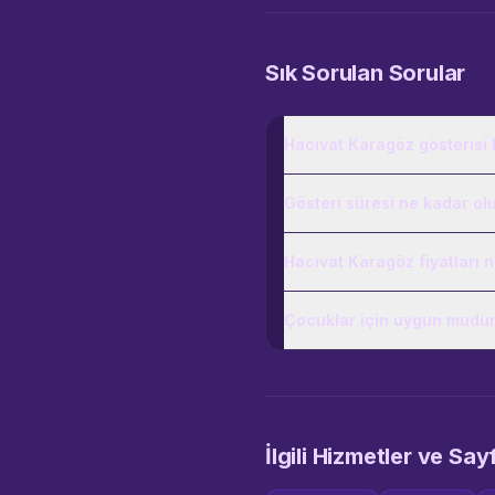
Sık Sorulan Sorular
Hacıvat Karagöz gösterisi k
Gösteri süresi ne kadar ol
Hacıvat Karagöz fiyatları 
Çocuklar için uygun mudu
İlgili Hizmetler ve Say