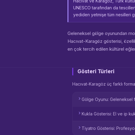
Hacıvat ve Karagöz, Türk kültü
UNESCO tarafından da tescillen
yediden yetmişe tüm nesilleri
Geleneksel gölge oyunundan moder
Hacıvat-Karagöz gösterisi, özellik
en çok tercih edilen kültürel eğle
Gösteri Türleri
Hacıvat-Karagöz üç farklı form
Gölge Oyunu: Geleneksel for
Kukla Gösterisi: El ve ip ku
Tiyatro Gösterisi: Profesy