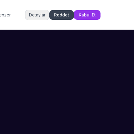
Müşteri Hizmetleri
benzer
Detaylar
Reddet
Kabul Et
Şu an çevrimiçi
DESTEK
İLETIŞIM
Büyükçekmece,
SSS
İstanbul
İletişim
0 850 302 53 52
Hizmet Politikası
info@sahneustalari.com
İptal ve Cayma
Yardım Merkezi
Ödeme Politikası
Fiyatlar Neden Değişiyor?