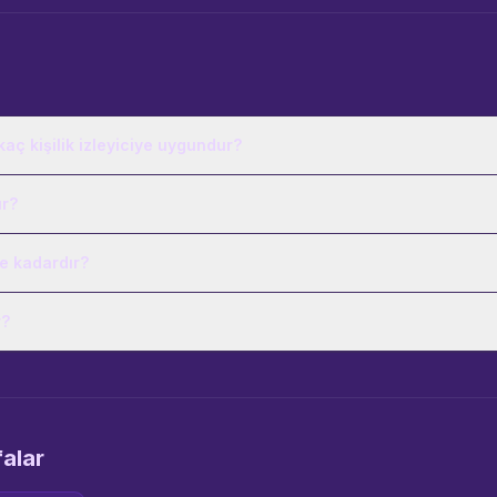
aç kişilik izleyiciye uygundur?
ur?
ne kadardır?
r?
falar