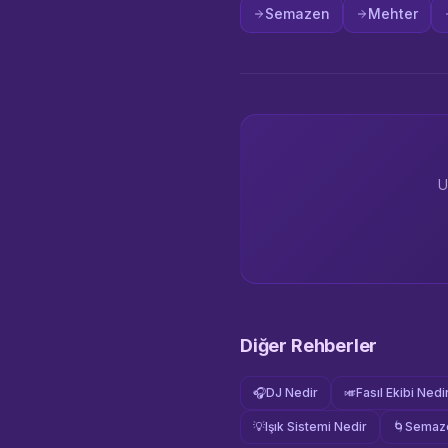
Semazen
Mehter
U
Diğer Rehberler
🎧
DJ Nedir
🎺
Fasıl Ekibi Nedi
💡
Işık Sistemi Nedir
🌀
Semaze