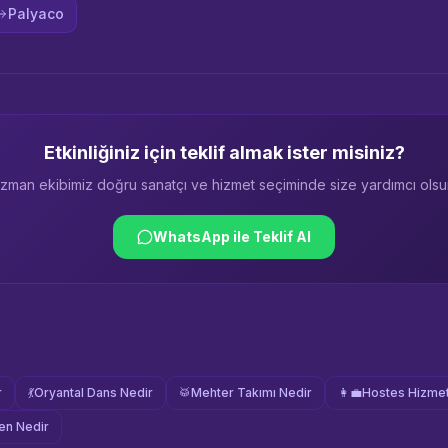
Palyaco
Etkinliğiniz için teklif almak ister misiniz?
zman ekibimiz doğru sanatçı ve hizmet seçiminde size yardımcı olsu
WhatsApp ile Teklif Al
r
💃
Oryantal Dans Nedir
🥁
Mehter Takımı Nedir
👩‍💼
Hostes Hizmet
n Nedir