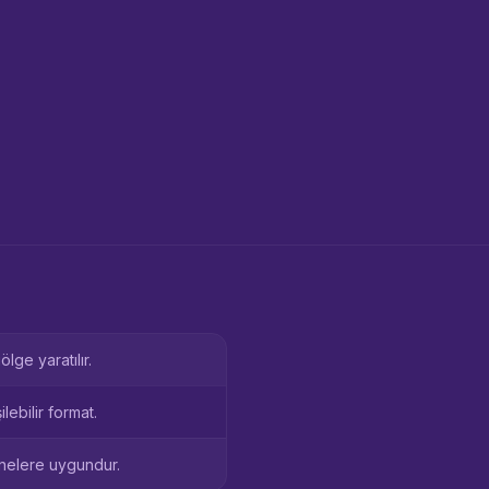
ge yaratılır.
lebilir format.
hnelere uygundur.