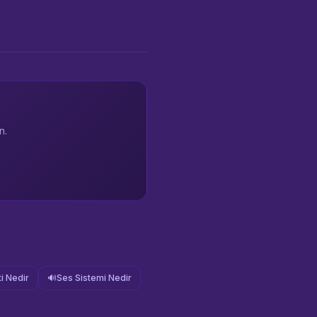
n.
i Nedir
🔊
Ses Sistemi Nedir