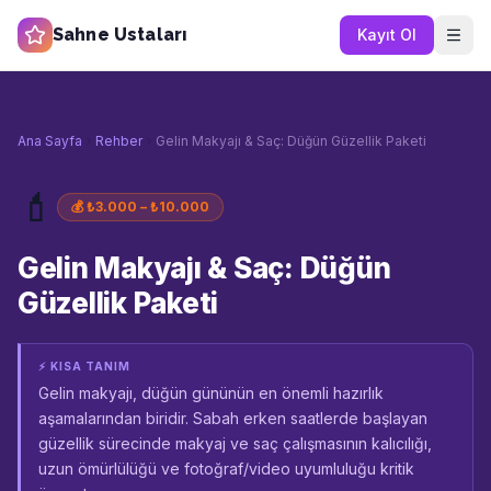
Sahne Ustaları
Kayıt Ol
Ana Sayfa
Rehber
Gelin Makyajı & Saç: Düğün Güzellik Paketi
💄
💰
₺3.000 – ₺10.000
Gelin Makyajı & Saç: Düğün
Güzellik Paketi
⚡ KISA TANIM
Gelin makyajı, düğün gününün en önemli hazırlık
aşamalarından biridir. Sabah erken saatlerde başlayan
güzellik sürecinde makyaj ve saç çalışmasının kalıcılığı,
uzun ömürlülüğü ve fotoğraf/video uyumluluğu kritik