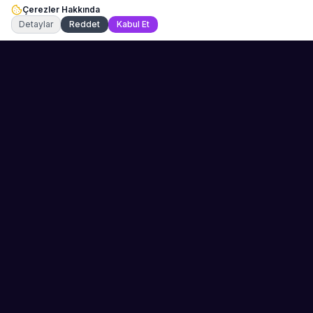
Çerezler Hakkında
Şu an çevrimiçi
Detaylar
Reddet
Kabul Et
Sahne Ustaları
Etkinliğiniz için mükemmel sanatçıyı bulun.
Düğün, parti ve kurumsal etkinlikler için
binlerce sanatçı arasından seçim yapın.
PLATFORM
ŞIRKET
Kategoriler
Hakkımızda