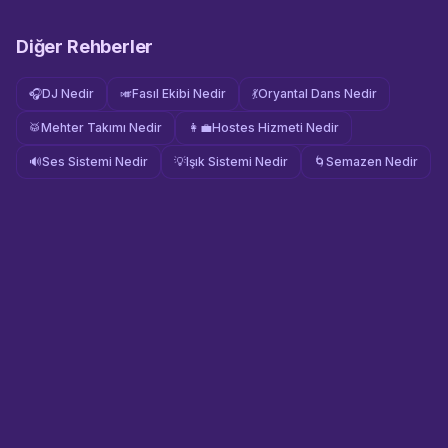
Diğer Rehberler
🎧
DJ Nedir
🎺
Fasıl Ekibi Nedir
💃
Oryantal Dans Nedir
🥁
Mehter Takımı Nedir
👩‍💼
Hostes Hizmeti Nedir
🔊
Ses Sistemi Nedir
💡
Işık Sistemi Nedir
🌀
Semazen Nedir