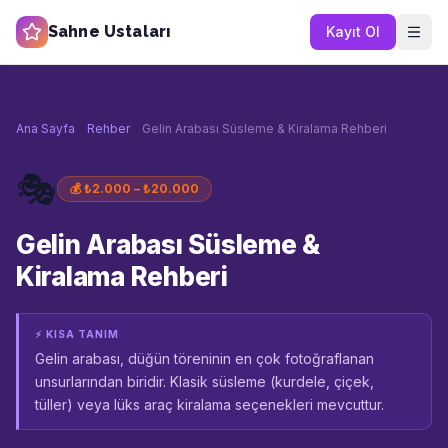
Sahne Ustaları
Kayıt Ol
Ana Sayfa
Rehber
Gelin Arabası Süsleme & Kiralama Rehberi
🎭
💰
₺2.000 – ₺20.000
Gelin Arabası Süsleme &
Kiralama Rehberi
⚡ KISA TANIM
Gelin arabası, düğün töreninin en çok fotoğraflanan
unsurlarından biridir. Klasik süsleme (kurdele, çiçek,
tüller) veya lüks araç kiralama seçenekleri mevcuttur.