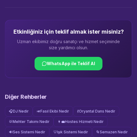
Etkinliğiniz için teklif almak ister misiniz?
Uzman ekibimiz doğru sanatçı ve hizmet seçiminde
size yardımcı olsun.
WhatsApp ile Teklif Al
Diğer Rehberler
🎧
DJ Nedir
🎺
Fasıl Ekibi Nedir
💃
Oryantal Dans Nedir
🥁
Mehter Takımı Nedir
👩‍💼
Hostes Hizmeti Nedir
🔊
Ses Sistemi Nedir
💡
Işık Sistemi Nedir
🌀
Semazen Nedir