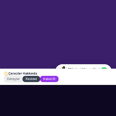
Sahne Ustaları
Etkinlik uzmanınız
Merhaba! Size nasıl yardımcı
olabiliriz? WhatsApp üzerinden
bize ulaşabilirsiniz.
Merhaba! Bilgi almak istiyorum.
Müşteri Hizmetleri
Çerezler Hakkında
Şu an çevrimiçi
Detaylar
Reddet
Kabul Et