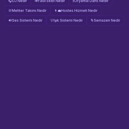
🎧
DJ Nedir
🎺
Fasıl Ekibi Nedir
💃
Oryantal Dans Nedir
🥁
Mehter Takımı Nedir
👩‍💼
Hostes Hizmeti Nedir
🔊
Ses Sistemi Nedir
💡
Işık Sistemi Nedir
🌀
Semazen Nedir