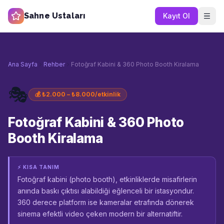
Sahne Ustaları
Kayıt Ol
Ana Sayfa
Rehber
Fotoğraf Kabini & 360 Photo Booth Kiralama
🎭
💰
₺2.000 – ₺8.000/etkinlik
Fotoğraf Kabini & 360 Photo
Booth Kiralama
⚡ KISA TANIM
Fotoğraf kabini (photo booth), etkinliklerde misafirlerin
anında baskı çıktısı alabildiği eğlenceli bir istasyondur.
360 derece platform ise kameralar etrafında dönerek
sinema efektli video çeken modern bir alternatiftir.