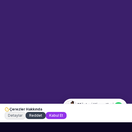
Sahne Ustaları
Etkinlik uzmanınız
Merhaba! Size nasıl yardımcı
olabiliriz? WhatsApp üzerinden
bize ulaşabilirsiniz.
Merhaba! Bilgi almak istiyorum.
Müşteri Hizmetleri
Çerezler Hakkında
Şu an çevrimiçi
Detaylar
Reddet
Kabul Et