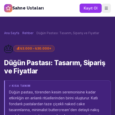
Sahne Ustaları
Kayıt Ol
Ana Sayfa
Rehber
Düğün Pastası: Tasarım, Sipariş ve Fiyatlar
🎂
💰
₺3.000 – ₺30.000+
Düğün Pastası: Tasarım, Sipariş
ve Fiyatlar
⚡ KISA TANIM
Düğün pastası, törenden kesim seremonisine kadar
etkinliğin en anlamlı ritüellerinden birini oluşturur. Katlı
fondanlı pastalardan taze çiçekli naked cake
tasarımlarına, minimalist buttercream'den detaylı nakış