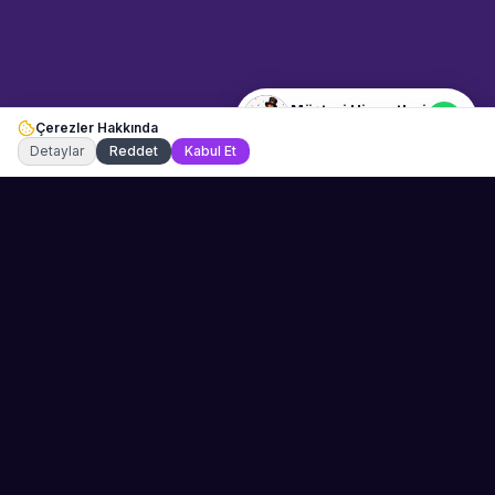
Merhaba! Bilgi almak istiyorum.
Müşteri Hizmetleri
Çerezler Hakkında
Şu an çevrimiçi
Detaylar
Reddet
Kabul Et
Sahne Ustaları
Etkinliğiniz için mükemmel sanatçıyı bulun.
Düğün, parti ve kurumsal etkinlikler için
binlerce sanatçı arasından seçim yapın.