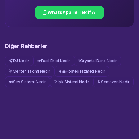
WhatsApp ile Teklif Al
Diğer Rehberler
🎧
DJ Nedir
🎺
Fasıl Ekibi Nedir
💃
Oryantal Dans Nedir
🥁
Mehter Takımı Nedir
👩‍💼
Hostes Hizmeti Nedir
🔊
Ses Sistemi Nedir
💡
Işık Sistemi Nedir
🌀
Semazen Nedir