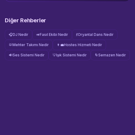
Diğer Rehberler
🎧
DJ Nedir
🎺
Fasıl Ekibi Nedir
💃
Oryantal Dans Nedir
🥁
Mehter Takımı Nedir
👩‍💼
Hostes Hizmeti Nedir
🔊
Ses Sistemi Nedir
💡
Işık Sistemi Nedir
🌀
Semazen Nedir