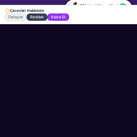
Müşteri Hizmetleri
Çerezler Hakkında
Şu an çevrimiçi
Detaylar
Reddet
Kabul Et
Sahne Ustaları
Etkinliğiniz için mükemmel sanatçıyı bulun.
Düğün, parti ve kurumsal etkinlikler için
binlerce sanatçı arasından seçim yapın.
PLATFORM
ŞIRKET