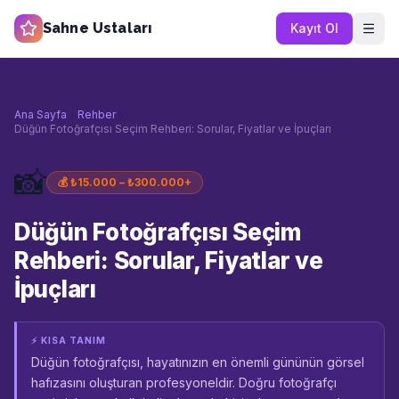
Sahne Ustaları
Kayıt Ol
Ana Sayfa
Rehber
Düğün Fotoğrafçısı Seçim Rehberi: Sorular, Fiyatlar ve İpuçları
📸
💰
₺15.000 – ₺300.000+
Düğün Fotoğrafçısı Seçim
Rehberi: Sorular, Fiyatlar ve
İpuçları
⚡ KISA TANIM
Düğün fotoğrafçısı, hayatınızın en önemli gününün görsel
hafızasını oluşturan profesyoneldir. Doğru fotoğrafçı