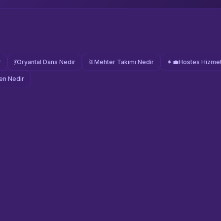
r
💃
Oryantal Dans Nedir
🥁
Mehter Takımı Nedir
👩‍💼
Hostes Hizmet
n Nedir