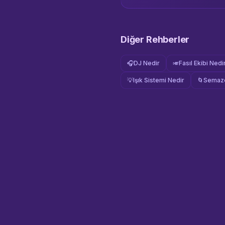
Diğer Rehberler
🎧
DJ Nedir
🎺
Fasıl Ekibi Nedi
💡
Işık Sistemi Nedir
🌀
Semaze