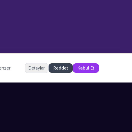
Etkinlik uzmanınız
Merhaba! Size nasıl yardımcı
olabiliriz? WhatsApp üzerinden
bize ulaşabilirsiniz.
Merhaba! Bilgi almak istiyorum.
Müşteri Hizmetleri
benzer
Detaylar
Reddet
Kabul Et
Şu an çevrimiçi
DESTEK
İLETIŞIM
Büyükçekmece,
SSS