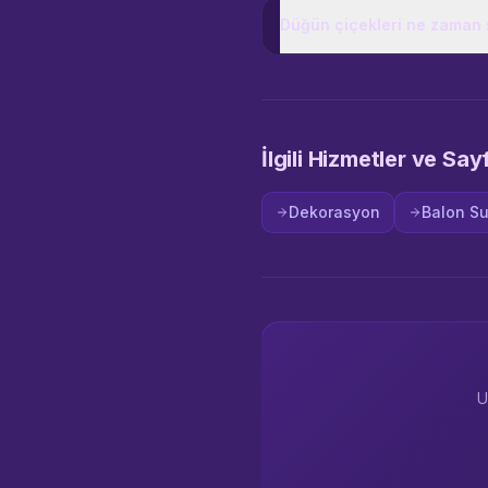
Düğün çiçekleri ne zaman s
İlgili Hizmetler ve Say
Dekorasyon
Balon S
U