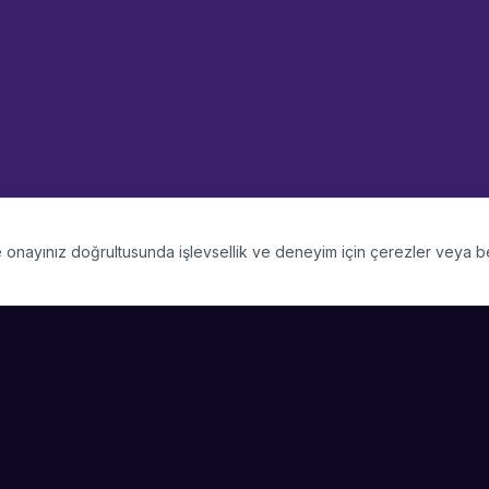
 ve onayınız doğrultusunda işlevsellik ve deneyim için çerezler veya 
PLATFORM
SIRKET
Kategoriler
Hakkimizda