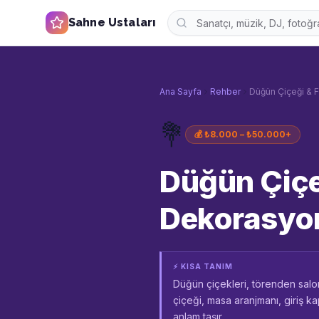
Sahne Ustaları
Ana Sayfa
Rehber
Düğün Çiçeği & 
💐
💰
₺8.000 – ₺50.000+
Düğün Çiçe
Dekorasyo
⚡ KISA TANIM
Düğün çiçekleri, törenden salona
çiçeği, masa aranjmanı, giriş 
anlam taşır.