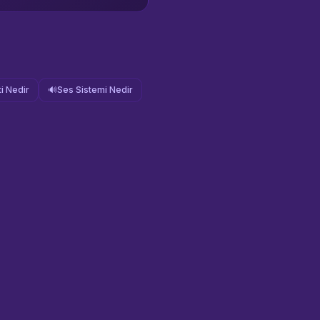
i Nedir
🔊
Ses Sistemi Nedir
Sahne Ustaları