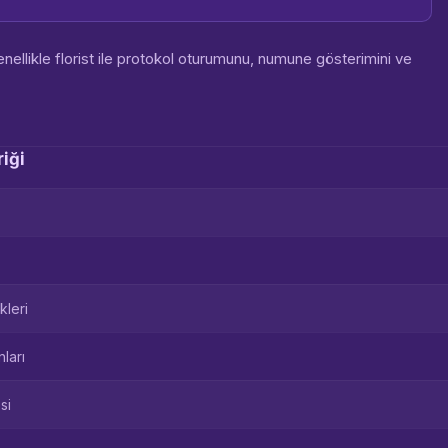
ellikle florist ile protokol oturumunu, numune gösterimini ve
iği
kleri
ları
si