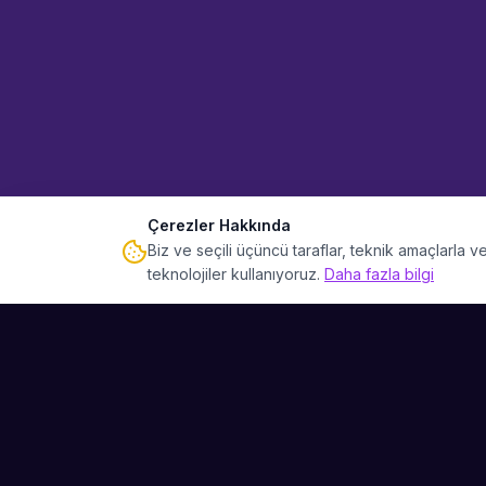
Çerezler Hakkında
Biz ve seçili üçüncü taraflar, teknik amaçlarla
teknolojiler kullanıyoruz.
Daha fazla bilgi
Sahne Ustaları