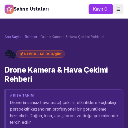
Sahne Ustaları
Kayıt Ol
Ana Sayfa
Rehber
Drone Kamera & Hava Çekimi Rehberi
🎭
💰
₺1.500 – ₺8.000/gün
Drone Kamera & Hava Çekimi
Rehberi
⚡ KISA TANIM
Drone (insansız hava aracı) çekimi, etkinliklere kuşbakışı
perspektif kazandıran profesyonel bir görüntüleme
hizmetidir. Düğün, kına, açılış töreni ve doğa çekimlerinde
tercih edilir.