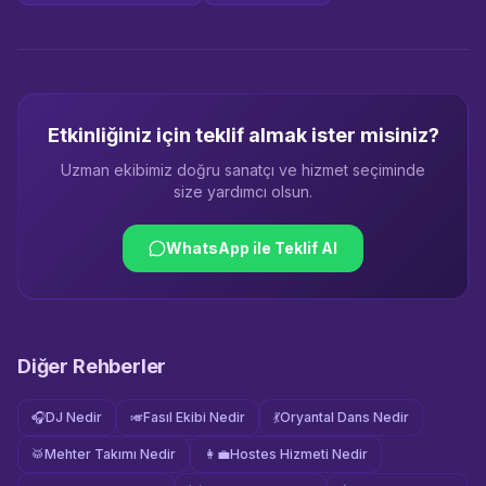
Etkinliğiniz için teklif almak ister misiniz?
Uzman ekibimiz doğru sanatçı ve hizmet seçiminde
size yardımcı olsun.
WhatsApp ile Teklif Al
Diğer Rehberler
🎧
DJ Nedir
🎺
Fasıl Ekibi Nedir
💃
Oryantal Dans Nedir
🥁
Mehter Takımı Nedir
👩‍💼
Hostes Hizmeti Nedir