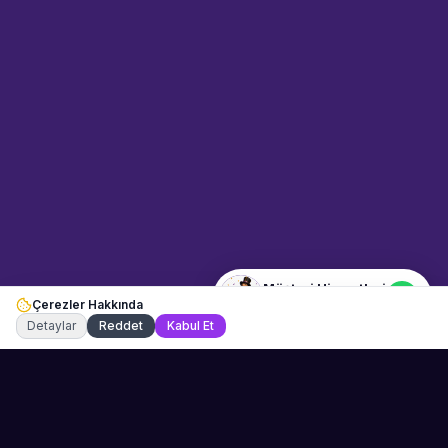
Sahne Ustaları
Etkinlik uzmanınız
Merhaba! Size nasıl yardımcı
olabiliriz? WhatsApp üzerinden
bize ulaşabilirsiniz.
Merhaba! Bilgi almak istiyorum.
Müşteri Hizmetleri
Çerezler Hakkında
Şu an çevrimiçi
Detaylar
Reddet
Kabul Et