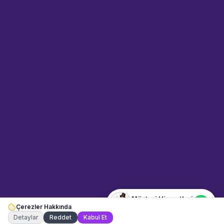
Sahne Ustaları
Etkinlik uzmanınız
Merhaba! Size nasıl yardımcı
olabiliriz? WhatsApp üzerinden
bize ulaşabilirsiniz.
Merhaba! Bilgi almak istiyorum.
Müşteri Hizmetleri
Çerezler Hakkında
Şu an çevrimiçi
Detaylar
Reddet
Kabul Et