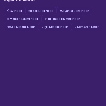
🎧
DJ Nedir
🎺
Fasıl Ekibi Nedir
💃
Oryantal Dans Nedir
🥁
Mehter Takımı Nedir
👩‍💼
Hostes Hizmeti Nedir
🔊
Ses Sistemi Nedir
💡
Işık Sistemi Nedir
🌀
Semazen Nedir