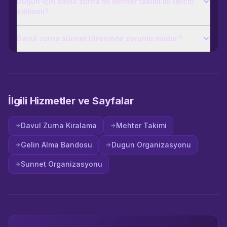
Düğün için davul zurna mı mehter takımı mı tercih
edilmeli?
Davul zurna sünnet töreninde zorunlu mudur?
İlgili Hizmetler ve Sayfalar
Davul Zurna Kiralama
Mehter Takimi
Gelin Alma Bandosu
Dugun Organizasyonu
Sunnet Organizasyonu