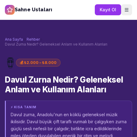
Sahne Ustaları
Kayıt Ol
Ana Sayfa
Rehber
Davul Zurna Nedir? Geleneksel Anlam ve Kullanım Alanları
🪘
💰
₺2.000 – ₺8.000
Davul Zurna Nedir? Geleneksel
Anlam ve Kullanım Alanları
⚡ KISA TANIM
Davul zurna, Anadolu'nun en köklü geleneksel müzik
ikilisidir. Davul büyük çift taraflı vurmalı bir çalgıyken zurna
güçlü sesli nefesli bir çalgıdır; birlikte icra edildiklerinde
miles öteden duyulabilen enerjik bir ritim ve melodi