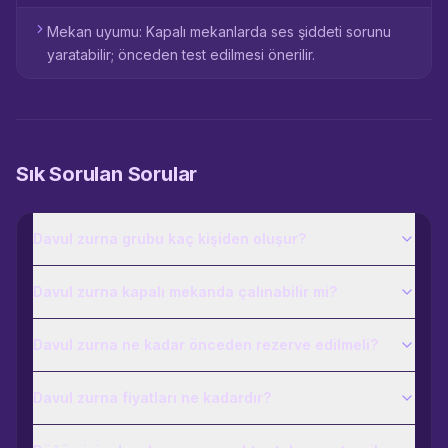
Mekan uyumu: Kapalı mekanlarda ses şiddeti sorunu
yaratabilir; önceden test edilmesi önerilir.
Sık Sorulan Sorular
Davul zurna grubu kaç kişiden oluşur?
Davul zurna kapalı mekanda çalınabilir mi?
Davul zurna ne kadar önceden rezerve edilmeli?
Davul zurna fiyatları ne kadardır?