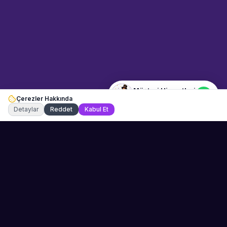
Merhaba! Size nasıl yardımcı
olabiliriz? WhatsApp üzerinden
bize ulaşabilirsiniz.
Merhaba! Bilgi almak istiyorum.
Müşteri Hizmetleri
Çerezler Hakkında
Şu an çevrimiçi
Detaylar
Reddet
Kabul Et
Sahne Ustaları
Etkinliğiniz için mükemmel sanatçıyı bulun.