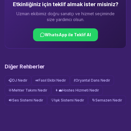
Etkinliğiniz için teklif almak ister misiniz?
Uzman ekibimiz doğru sanatçı ve hizmet seçiminde
size yardımcı olsun.
WhatsApp ile Teklif Al
Diğer Rehberler
🎧
DJ Nedir
🎺
Fasıl Ekibi Nedir
💃
Oryantal Dans Nedir
🥁
Mehter Takımı Nedir
👩‍💼
Hostes Hizmeti Nedir
🔊
Ses Sistemi Nedir
💡
Işık Sistemi Nedir
🌀
Semazen Nedir