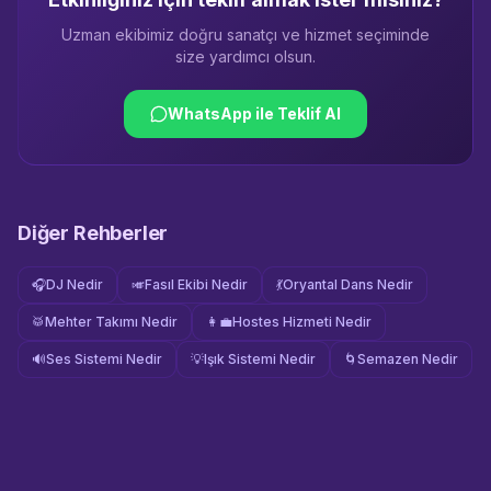
Uzman ekibimiz doğru sanatçı ve hizmet seçiminde
size yardımcı olsun.
WhatsApp ile Teklif Al
Diğer Rehberler
🎧
DJ Nedir
🎺
Fasıl Ekibi Nedir
💃
Oryantal Dans Nedir
🥁
Mehter Takımı Nedir
👩‍💼
Hostes Hizmeti Nedir
🔊
Ses Sistemi Nedir
💡
Işık Sistemi Nedir
🌀
Semazen Nedir