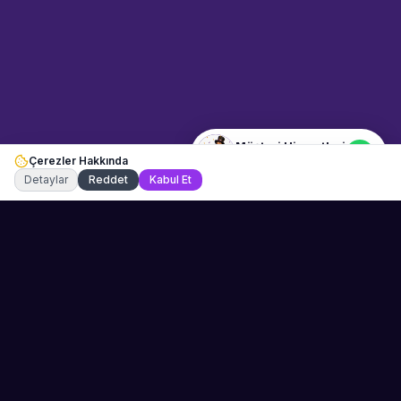
Merhaba! Size nasıl yardımcı
olabiliriz? WhatsApp üzerinden
bize ulaşabilirsiniz.
Merhaba! Bilgi almak istiyorum.
Müşteri Hizmetleri
Çerezler Hakkında
Şu an çevrimiçi
Detaylar
Reddet
Kabul Et
Sahne Ustaları
Etkinliğiniz için mükemmel sanatçıyı bulun.
Düğün, parti ve kurumsal etkinlikler için