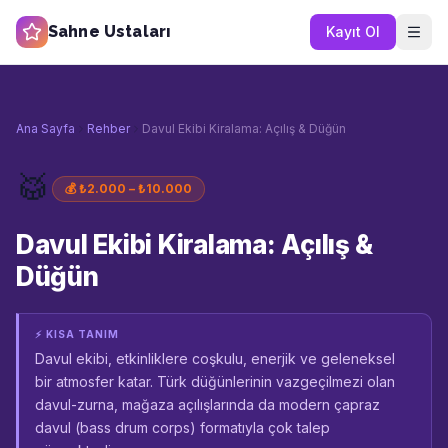
Sahne Ustaları
Kayıt Ol
Ana Sayfa
Rehber
Davul Ekibi Kiralama: Açılış & Düğün
🥁
💰
₺2.000 – ₺10.000
Davul Ekibi Kiralama: Açılış &
Düğün
⚡ KISA TANIM
Davul ekibi, etkinliklere coşkulu, enerjik ve geleneksel
bir atmosfer katar. Türk düğünlerinin vazgeçilmezi olan
davul-zurna, mağaza açılışlarında da modern çapraz
davul (bass drum corps) formatıyla çok talep