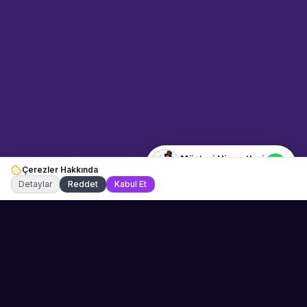
Sahne Ustaları
Etkinlik uzmanınız
Merhaba! Size nasıl yardımcı
olabiliriz? WhatsApp üzerinden
bize ulaşabilirsiniz.
Merhaba! Bilgi almak istiyorum.
Müşteri Hizmetleri
Çerezler Hakkında
Şu an çevrimiçi
Detaylar
Reddet
Kabul Et
Sahne Ustaları