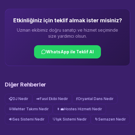
Etkinliğiniz için teklif almak ister misiniz?
Uzman ekibimiz doğru sanatçı ve hizmet seçiminde
size yardımcı olsun.
WhatsApp ile Teklif Al
Diğer Rehberler
🎧
DJ Nedir
🎺
Fasıl Ekibi Nedir
💃
Oryantal Dans Nedir
🥁
Mehter Takımı Nedir
👩‍💼
Hostes Hizmeti Nedir
🔊
Ses Sistemi Nedir
💡
Işık Sistemi Nedir
🌀
Semazen Nedir