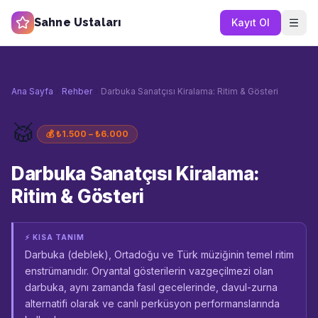
Sahne Ustaları
Kayıt Ol
Ana Sayfa
Rehber
Darbuka Sanatçısı Kiralama: Ritim & Gösteri
🥁
💰
₺1.500 – ₺6.000
Darbuka Sanatçısı Kiralama:
Ritim & Gösteri
⚡ KISA TANIM
Darbuka (deblek), Ortadoğu ve Türk müziğinin temel ritim
enstrümanıdır. Oryantal gösterilerin vazgeçilmezi olan
darbuka, aynı zamanda fasıl gecelerinde, davul-zurna
alternatifi olarak ve canlı perküsyon performanslarında