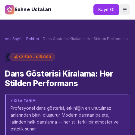
Sahne Ustaları
Kayıt Ol
Ana Sayfa
Rehber
Dans Gösterisi Kiralama: Her Stilden Performans
💃
💰
₺2.500 – ₺15.000
Dans Gösterisi Kiralama: Her
Stilden Performans
⚡ KISA TANIM
Profesyonel dans gösterisi, etkinliğin en unutulmaz
anlarından birini oluşturur. Modern danstan balete,
latinden halk danslarına — her stil farklı bir atmosfer ve
estetik sunar.