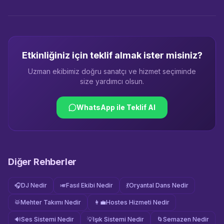
Etkinliğiniz için teklif almak ister misiniz?
Uzman ekibimiz doğru sanatçı ve hizmet seçiminde
size yardımcı olsun.
WhatsApp ile Teklif Al
Diğer Rehberler
🎧
DJ Nedir
🎺
Fasıl Ekibi Nedir
💃
Oryantal Dans Nedir
🥁
Mehter Takımı Nedir
👩‍💼
Hostes Hizmeti Nedir
🔊
Ses Sistemi Nedir
💡
Işık Sistemi Nedir
🌀
Semazen Nedir