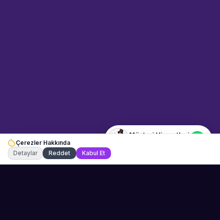
Sahne Ustaları
Etkinlik uzmanınız
Merhaba! Size nasıl yardımcı
olabiliriz? WhatsApp üzerinden
bize ulaşabilirsiniz.
Merhaba! Bilgi almak istiyorum.
Müşteri Hizmetleri
Çerezler Hakkında
Şu an çevrimiçi
Detaylar
Reddet
Kabul Et