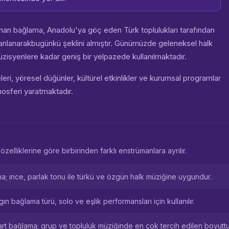
anan bağlama, Anadolu'ya göç eden Türk toplulukları tarafından
manlanarakbugünkü şeklini almıştır. Günümüzde geleneksel halk
zisyenlere kadar geniş bir yelpazede kullanılmaktadır.
eri, yöresel düğünler, kültürel etkinlikler ve kurumsal programlar
mosferi yaratmaktadır.
elliklerine göre birbirinden farklı enstrümanlara ayrılır.
; ince, parlak tonu ile türkü ve özgün halk müziğine uygundur.
n bağlama türü, solo ve eşlik performansları için kullanılır.
rt bağlama; grup ve topluluk müziğinde en çok tercih edilen boyuttu