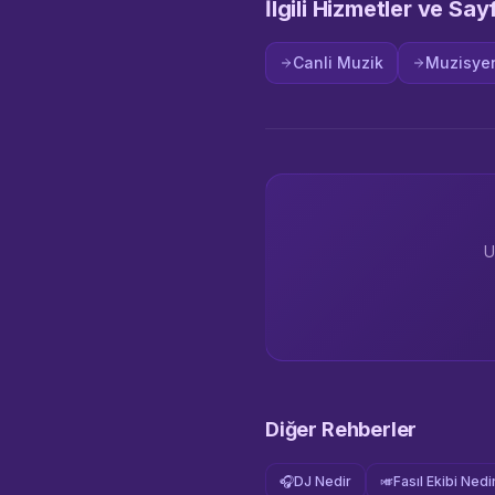
İlgili Hizmetler ve Say
Canli Muzik
Muzisyen
U
Diğer Rehberler
🎧
DJ Nedir
🎺
Fasıl Ekibi Nedi