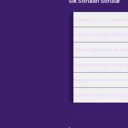
Sık Sorulan Sorular
Bağlama ile saz arasındaki
Bağlama sanatçısı etkinlikl
Elektro bağlama ile akusti
Bağlama sanatçısı hangi tür
Bağlama sanatçısı fiyatlar
Bağlama düğün için uygun