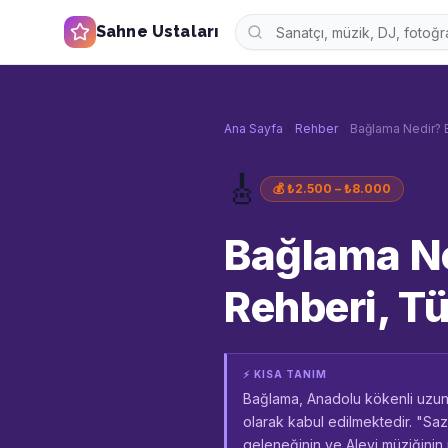
Sahne Ustaları
Ana Sayfa
Rehber
Bağlama Nedir? E
🎸
💰
₺2.500 – ₺8.000
Bağlama N
Rehberi, Tü
⚡ KISA TANIM
Bağlama, Anadolu kökenli uzun sa
olarak kabul edilmektedir. "Saz
geleneğinin ve Alevi müziğinin 