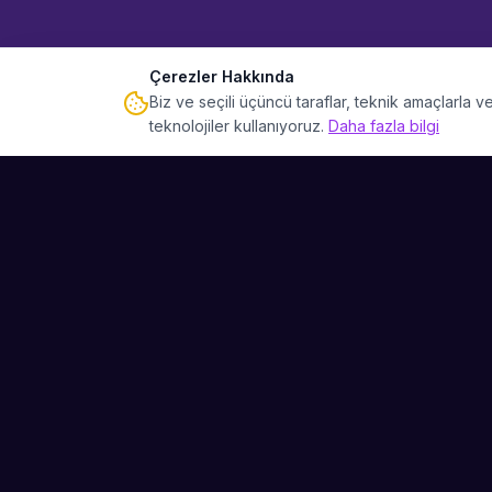
Çerezler Hakkında
Biz ve seçili üçüncü taraflar, teknik amaçlarla
teknolojiler kullanıyoruz.
Daha fazla bilgi
Sahne Ustaları
Etkinliğiniz için mükemmel sanatçıyı bulun.
Düğün, parti ve kurumsal etkinlikler için
binlerce sanatçı arasından seçim yapın.