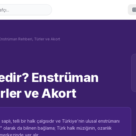
nstrüman Rehberi, Türler ve Akort
edir? Enstrüman
rler ve Akort
plı, telli bir halk çalgısıdır ve Türkiye'nin ulusal enstrümanı
" olarak da bilinen bağlama; Türk halk müziğinin, ozanlık
merkezinde yer alır.