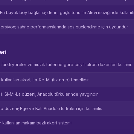
n büyük boy bağlama; derin, güçlü tonu ile Alevi müziğinde kullanılır
i versiyon; sahne performanslarında ses güçlendirme için uygundur.
eri
arklı yöreler ve müzik türlerine göre çeşitli akort düzenleri kullanır.
ullanılan akort; La-Re-Mi (tiz grup) temellidir.
: Si-Mi-La düzeni; Anadolu türkülerinde yaygındır.
düzeni; Ege ve Batı Anadolu türküleri için kullanılır.
kullanılan makam bazlı akort sistemi.