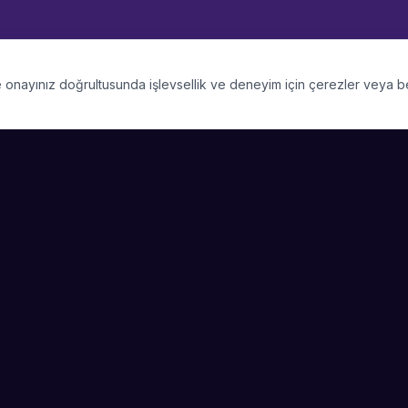
 ve onayınız doğrultusunda işlevsellik ve deneyim için çerezler veya 
PLATFORM
SIRKET
Kategoriler
Hakkimizda
Şehirler
Blog
Etkinlik Talepleri
Kariyer
Video Galerisi
Basin & Medya
Başarı Hikayeleri
Nasıl Çalışır