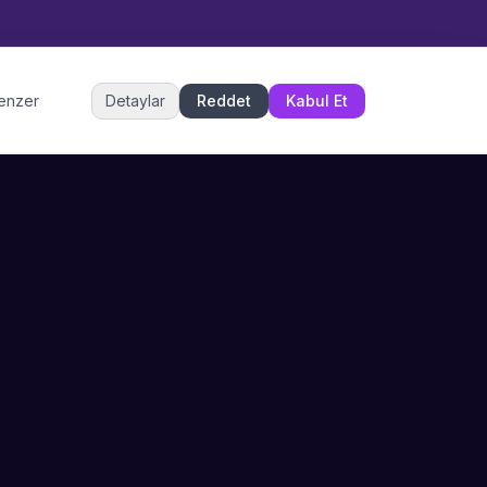
Müşteri Hizmetleri
benzer
Detaylar
Reddet
Kabul Et
Şu an çevrimiçi
DESTEK
İLETIŞIM
Büyükçekmece,
SSS
İstanbul
İletişim
0 850 302 53 52
Hizmet Politikası
info@sahneustalari.com
İptal ve Cayma
Yardım Merkezi
Ödeme Politikası