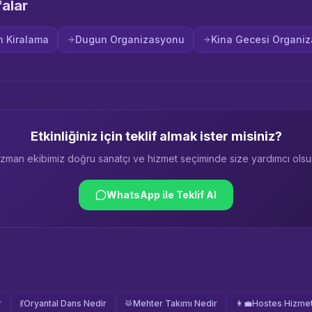
falar
 Kiralama
Dugun Organizasyonu
Kina Gecesi Organi
Etkinliğiniz için teklif almak ister misiniz?
zman ekibimiz doğru sanatçı ve hizmet seçiminde size yardımcı olsu
WhatsApp ile Teklif Al
r
💃
Oryantal Dans Nedir
🥁
Mehter Takımı Nedir
👩‍💼
Hostes Hizmet