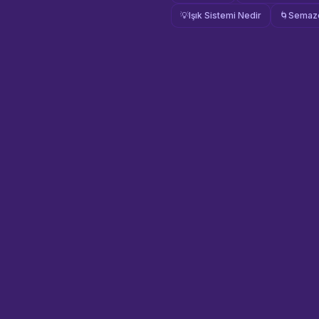
💡
Işık Sistemi Nedir
🌀
Semaze