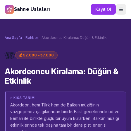
Sahne Ustaları
Kayıt Ol
Ana Sayfa
Rehber
Akordeoncu Kiralama: Düğün & Etkinlik
🪗
💰
₺2.000 – ₺7.000
Akordeoncu Kiralama: Düğün &
Etkinlik
⚡ KISA TANIM
Akordeon, hem Türk hem de Balkan müziğinin
vazgeçilmez çalgılarından biridir. Fasıl gecelerinde ud ve
keman ile birlikte güçlü bir uyum kurarken, Balkan müziği
etkinliklerinde tek başına tam bir dans pisti enerjisi