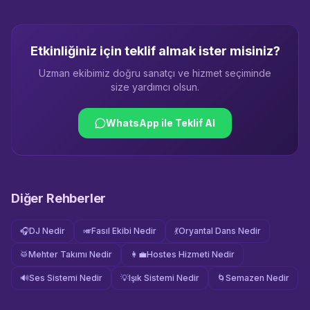
Etkinliğiniz için teklif almak ister misiniz?
Uzman ekibimiz doğru sanatçı ve hizmet seçiminde
size yardımcı olsun.
WhatsApp ile Teklif Al
Diğer Rehberler
🎧
DJ Nedir
🎺
Fasıl Ekibi Nedir
💃
Oryantal Dans Nedir
🥁
Mehter Takımı Nedir
👩‍💼
Hostes Hizmeti Nedir
🔊
Ses Sistemi Nedir
💡
Işık Sistemi Nedir
🌀
Semazen Nedir