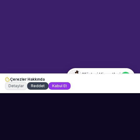
Sahne Ustaları
Etkinlik uzmanınız
Merhaba! Size nasıl yardımcı
olabiliriz? WhatsApp üzerinden
bize ulaşabilirsiniz.
Merhaba! Bilgi almak istiyorum.
Müşteri Hizmetleri
Çerezler Hakkında
Şu an çevrimiçi
Detaylar
Reddet
Kabul Et
Sahne Ustaları