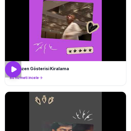
Semazen Gösterisi Kiralama
Bu hizmeti incele