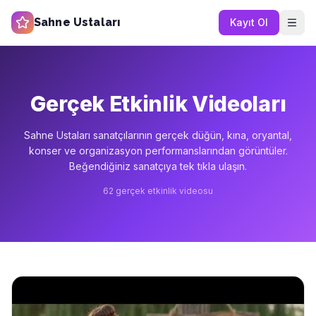
Sahne Ustaları
Kayıt Ol
Gerçek Etkinlik Videoları
Sahne Ustaları sanatçılarının gerçek düğün, kına, oryantal,
konser ve organizasyon performanslarından görüntüler.
Beğendiğiniz sanatçıya tek tıkla ulaşın.
62
gerçek etkinlik videosu