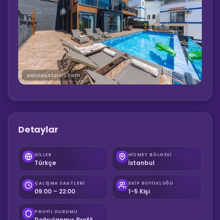
sahneustalari.com
Detaylar
DILLER
HIZMET BÖLGESI
Türkçe
İstanbul
ÇALIŞMA SAATLERI
EKIP BÜYÜKLÜĞÜ
09:00 – 22:00
1-5 Kişi
PROFIL DURUMU
Doğrulanmış Profil