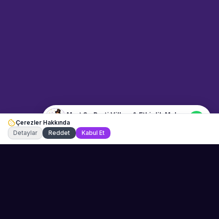
Etkinlik Mekanı" hakkında bilgi
almak mı istiyorsunuz?
Mesajınızı yazın, WhatsApp
üzerinden bağlanalım.
21:33
📍
mekan-ve-araclar · İstanbul
Merhaba! "Mert Su Parti Villası &
Etkinlik Mekanı" hakkında bilgi
almak istiyorum.
Mert Su Parti Villası & Etkinlik Mekanı
Çerezler Hakkında
Şu an çevrimiçi
Detaylar
Reddet
Kabul Et
Sahne Ustaları