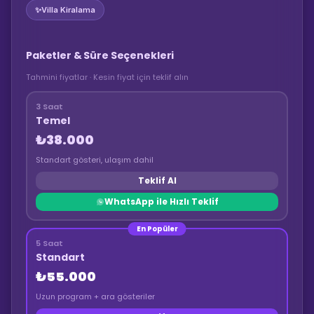
✨
Villa Kiralama
Paketler & Süre Seçenekleri
Tahmini fiyatlar · Kesin fiyat için teklif alın
3 Saat
Temel
₺38.000
Standart gösteri, ulaşım dahil
Teklif Al
WhatsApp ile Hızlı Teklif
En Popüler
5 Saat
Standart
₺55.000
Uzun program + ara gösteriler