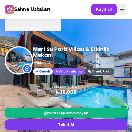
Sahne Ustaları
Kayıt Ol
Arama sonuçlarına dön
Mert Su Parti Villası & Etkinlik
Mekanı
İstanbul
✓ Onaylı
✨
Villa Kiralama
🎭 Örnek Profil
BAŞLANGIÇ FIYATI
₺38.000
WhatsApp Rezervasyon
Teklif Al