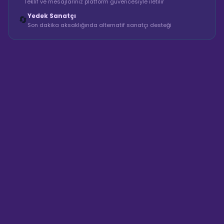
Teklif ve mesajlarınız platform güvencesiyle iletilir
Yedek Sanatçı
🔄
Son dakika aksaklığında alternatif sanatçı desteği
Sahne Ustaları
Sanatçı hakkında bilgi al
Merhaba! "Mert Su Parti Villası &