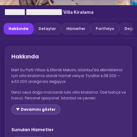
Anasayfa
Mekan Ve Araclar
/
/
Villa Kiralama
Hakkında
Detaylar
Hizmetler
Portfolyo
Değer
Hakkında
Mert Su Parti Villası & Etkinlik Mekanı, İstanbul'da etkinlikleriniz
için villa kiralama olarak hizmet veriyor. Fiyatlar ₺38.000 –
₺53.000 aralığında değişiyor.
Deniz veya doğa manzaralı lüks villa kiralama. Özel bahçe ve
havuz. Personel opsiyonel. İstanbul ve çevresi.
▼ Devamını göster
Sunulan Hizmetler