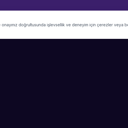
 ve onayınız doğrultusunda işlevsellik ve deneyim için çerezler veya 
PLATFORM
SIRKET
Kategoriler
Hakkimizda
Şehirler
Blog
Etkinlik Talepleri
Kariyer
Video Galerisi
Basin & Medya
Başarı Hikayeleri
Nasıl Çalışır