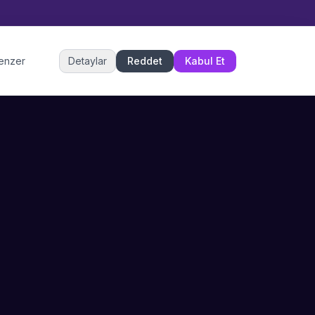
Müşteri Hizmetleri
benzer
Detaylar
Reddet
Kabul Et
Şu an çevrimiçi
DESTEK
İLETIŞIM
Büyükçekmece,
SSS
İstanbul
İletişim
0 850 302 53 52
Hizmet Politikası
info@sahneustalari.com
İptal ve Cayma
Yardım Merkezi
Ödeme Politikası