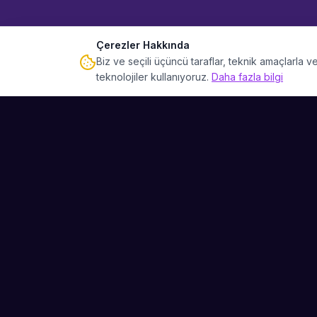
Çerezler Hakkında
Biz ve seçili üçüncü taraflar, teknik amaçlarla
teknolojiler kullanıyoruz.
Daha fazla bilgi
Sahne Ustaları
Etkinliğiniz için mükemmel sanatçıyı bulun.
Düğün, parti ve kurumsal etkinlikler için
binlerce sanatçı arasından seçim yapın.