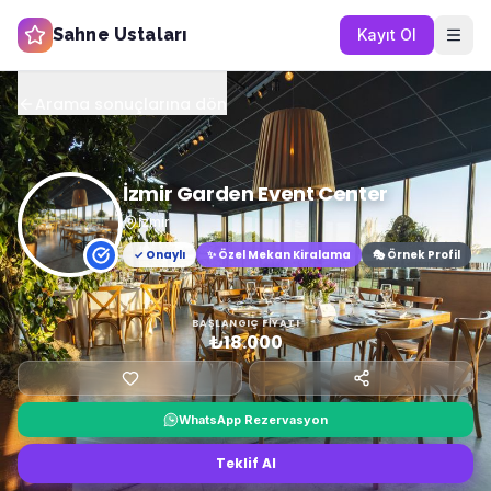
Sahne Ustaları
Kayıt Ol
Arama sonuçlarına dön
İzmir Garden Event Center
İzmir
✓ Onaylı
✨
Özel Mekan Kiralama
🎭 Örnek Profil
BAŞLANGIÇ FIYATI
₺18.000
WhatsApp Rezervasyon
Teklif Al