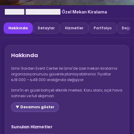
Anasayfa
Mekan Ve Araclar
/
/
Özel Mekan Kiralama
Hakkında
Detaylar
Hizmetler
Portfolyo
Değer
Hakkında
İzmir Garden Event Center ile İzmir'de özel mekan kiralama
organizasyonunuzu güvenle planlayabilirsiniz. Fiyatlar
₺18.000 – ₺48.000 aralığında değişiyor.
İzmir'in en güzel bahçeli etkinlik merkezi. Koru alanı, açık hava
sahnesi ve full ekipman.
▼ Devamını göster
Sunulan Hizmetler