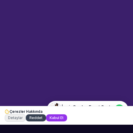
Sahne Ustaları
Sanatçı hakkında bilgi al
Merhaba! "İzmir Garden Event
Center" hakkında bilgi almak mı
istiyorsunuz? Mesajınızı yazın,
WhatsApp üzerinden
bağlanalım.
08:26
📍
mekan-ve-araclar · İzmir
Merhaba! "İzmir Garden Event
Center" hakkında bilgi almak
istiyorum.
İzmir Garden Event Center
Çerezler Hakkında
Şu an çevrimiçi
Detaylar
Reddet
Kabul Et