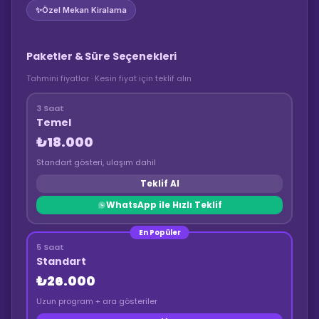
✨
Özel Mekan Kiralama
Paketler & Süre Seçenekleri
Tahmini fiyatlar · Kesin fiyat için teklif alın
3 Saat
Temel
₺18.000
Standart gösteri, ulaşım dahil
Teklif Al
WhatsApp ile Hızlı Teklif
En Popüler
5 Saat
Standart
₺26.000
Uzun program + ara gösteriler