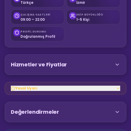
Türkçe
İzmir
ÇALIŞMA SAATLERI
EKIP BÜYÜKLÜĞÜ
09:00 – 22:00
1-5 Kişi
PROFIL DURUMU
Doğrulanmış Profil
Hizmetler ve Fiyatlar
Yasal Uyarı
Değerlendirmeler