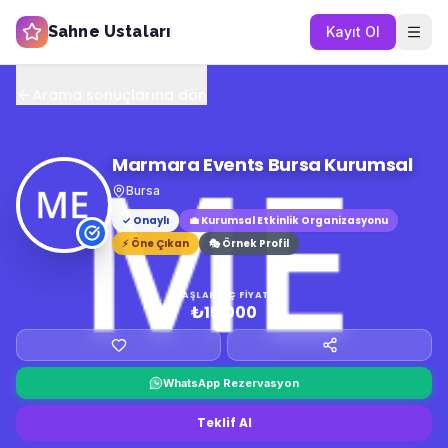
Sahne Ustaları
Kayıt Ol
Arama sonuçlarına dön
Marmara Events Bursa Kurumsal
Bursa
✓ Onaylı
💼
Kurumsal Etkinlik Organizasyonu
⚡ Öne Çıkan
🎭 Örnek Profil
BAŞLANGIÇ FIYATI
₺15.000
WhatsApp Rezervasyon
Teklif Al