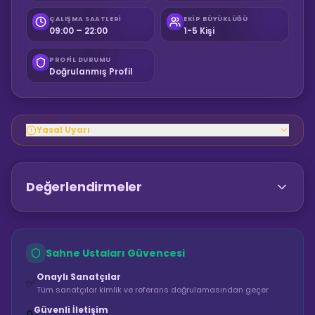
ÇALIŞMA SAATLERI
EKIP BÜYÜKLÜĞÜ
09:00 – 22:00
1-5 Kişi
PROFIL DURUMU
Doğrulanmış Profil
Yasal Uyarı
Değerlendirmeler
Sahne Ustaları Güvencesi
Onaylı Sanatçılar
✅
Tüm sanatçılar kimlik ve referans doğrulamasından geçer
Güvenli İletişim