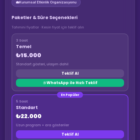
💼
Kurumsal Etkinlik Organizasyonu
Paketler & Süre Seçenekleri
Tahmini fiyatlar · Kesin fiyat için teklif alın
3 Saat
Temel
₺15.000
Standart gösteri, ulaşım dahil
Teklif Al
WhatsApp ile Hızlı Teklif
En Popüler
5 Saat
Standart
₺22.000
Uzun program + ara gösteriler
Teklif Al