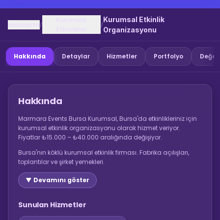
Kurumsal
Kurumsal Etkinlik
Anasayfa
/
/
Etkinlikler
Organizasyonu
Hakkında
Detaylar
Hizmetler
Portfolyo
Değer
Hakkında
Marmara Events Bursa Kurumsal, Bursa'da etkinlikleriniz için
kurumsal etkinlik organizasyonu olarak hizmet veriyor.
Fiyatlar ₺15.000 – ₺40.000 aralığında değişiyor.
Bursa'nın köklü kurumsal etkinlik firması. Fabrika açılışları,
toplantılar ve şirket yemekleri.
▼ Devamını göster
Sunulan Hizmetler