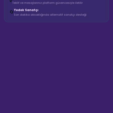
🔒
Teklif ve mesajlarınız platform güvencesiyle iletilir
Yedek Sanatçı
🔄
Son dakika aksaklığında alternatif sanatçı desteği
Sahne Ustaları
Sanatçı hakkında bilgi al
Merhaba! "Marmara Events