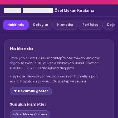
Anasayfa
Mekan Ve Araclar
/
/
Özel Mekan Kiralama
Hakkında
Detaylar
Hizmetler
Portfolyo
Değer
Hakkında
Emre Şahin Parti Evi ile Gaziantep'te özel mekan kiralama
organizasyonunuzu güvenle planlayabilirsiniz. Fiyatlar
₺28.000 – ₺53.000 aralığında değişiyor.
Kişiye özel dekorasyon ve organizasyon hizmetiyle parti
evinizi hayata geçiriyoruz. Gaziantep ve çevresi.
▼ Devamını göster
Sunulan Hizmetler
✨
Özel Mekan Kiralama