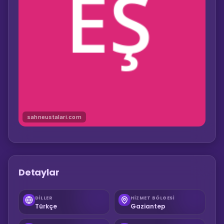
sahneustalari.com
Detaylar
DILLER
HIZMET BÖLGESI
Türkçe
Gaziantep