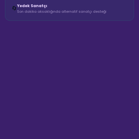
Yedek Sanatçı
🔄
Son dakika aksaklığında alternatif sanatçı desteği
Sahne Ustaları
Sanatçı hakkında bilgi al
Merhaba! "Emre Şahin Parti Evi"