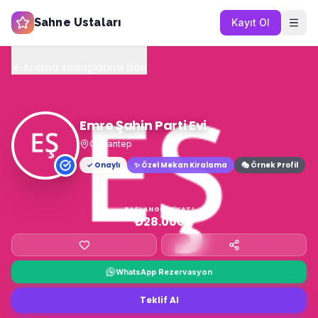
Sahne Ustaları
Kayıt Ol
Arama sonuçlarına dön
Emre Şahin Parti Evi
Gaziantep
✓ Onaylı
✨
Özel Mekan Kiralama
🎭 Örnek Profil
BAŞLANGIÇ FIYATI
₺28.000
WhatsApp Rezervasyon
Teklif Al