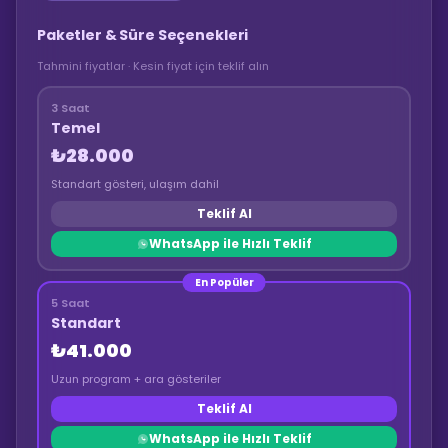
Paketler & Süre Seçenekleri
Tahmini fiyatlar · Kesin fiyat için teklif alın
3 Saat
Temel
₺28.000
Standart gösteri, ulaşım dahil
Teklif Al
WhatsApp ile Hızlı Teklif
En Popüler
5 Saat
Standart
₺41.000
Uzun program + ara gösteriler
Teklif Al
WhatsApp ile Hızlı Teklif