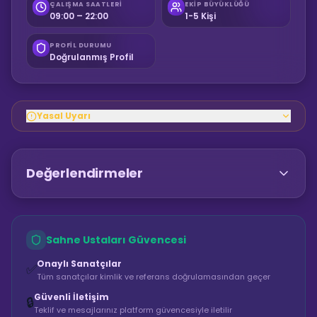
ÇALIŞMA SAATLERI
EKIP BÜYÜKLÜĞÜ
09:00 – 22:00
1-5 Kişi
PROFIL DURUMU
Doğrulanmış Profil
Yasal Uyarı
Değerlendirmeler
Sahne Ustaları Güvencesi
Onaylı Sanatçılar
✅
Tüm sanatçılar kimlik ve referans doğrulamasından geçer
Güvenli İletişim
🔒
Teklif ve mesajlarınız platform güvencesiyle iletilir