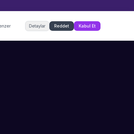
Müşteri Hizmetleri
benzer
Detaylar
Reddet
Kabul Et
Şu an çevrimiçi
DESTEK
İLETIŞIM
Büyükçekmece,
SSS
İstanbul
İletişim
0 850 302 53 52
Hizmet Politikası
info@sahneustalari.com
İptal ve Cayma
Yardım Merkezi
Ödeme Politikası