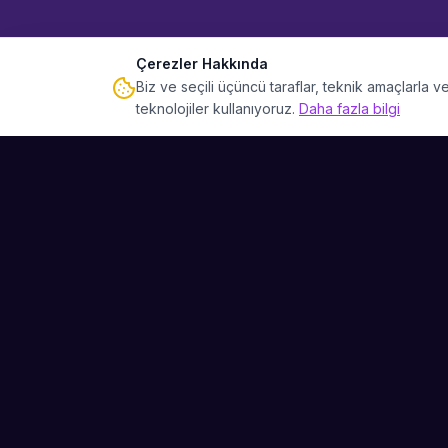
Çerezler Hakkında
Biz ve seçili üçüncü taraflar, teknik amaçlarla
teknolojiler kullanıyoruz.
Daha fazla bilgi
Sahne Ustaları
Etkinliğiniz için mükemmel sanatçıyı bulun.
Düğün, parti ve kurumsal etkinlikler için
binlerce sanatçı arasından seçim yapın.