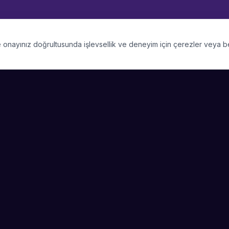
 ve onayınız doğrultusunda işlevsellik ve deneyim için çerezler veya 
PLATFORM
SIRKET
Kategoriler
Hakkimizda
Şehirler
Blog
Etkinlik Talepleri
Kariyer
Video Galerisi
Basin & Medya
Başarı Hikayeleri
Nasıl Çalışır