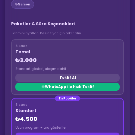
✨
Garson
Paketler & Süre Seçenekleri
Tahmini fiyatlar · Kesin fiyat için teklif alın
3 Saat
Temel
₺3.000
Standart gösteri, ulaşım dahil
Teklif Al
WhatsApp ile Hızlı Teklif
En Popüler
5 Saat
Standart
₺4.500
Uzun program + ara gösteriler