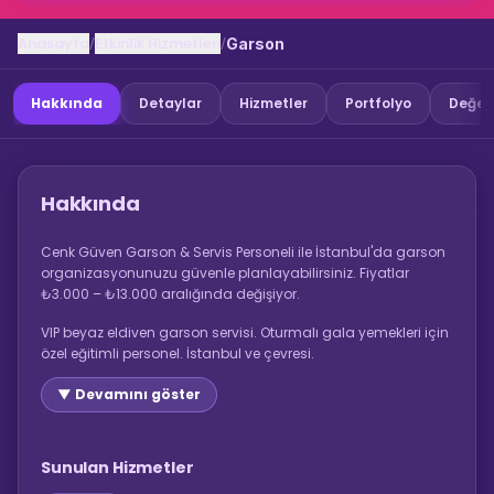
Anasayfa
Etkinlik Hizmetleri
/
/
Garson
Hakkında
Detaylar
Hizmetler
Portfolyo
Değer
Hakkında
Cenk Güven Garson & Servis Personeli ile İstanbul'da garson
organizasyonunuzu güvenle planlayabilirsiniz. Fiyatlar
₺3.000 – ₺13.000 aralığında değişiyor.
VIP beyaz eldiven garson servisi. Oturmalı gala yemekleri için
özel eğitimli personel. İstanbul ve çevresi.
▼ Devamını göster
Sunulan Hizmetler