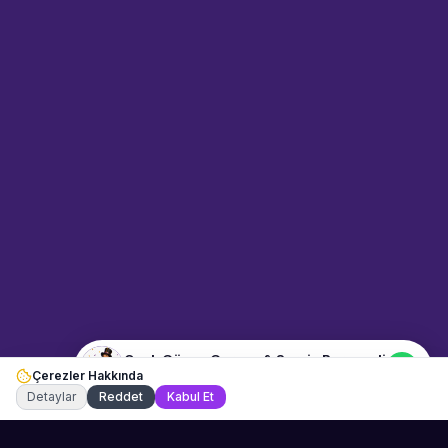
Sahne Ustaları
Sanatçı hakkında bilgi al
Merhaba! "Cenk Güven Garson
& Servis Personeli" hakkında
bilgi almak mı istiyorsunuz?
Mesajınızı yazın, WhatsApp
üzerinden bağlanalım.
02:55
📍
etkinlik-hizmetleri · İstanbul
Merhaba! "Cenk Güven Garson
& Servis Personeli" hakkında
bilgi almak istiyorum.
Cenk Güven Garson & Servis Personeli
Çerezler Hakkında
Şu an çevrimiçi
Detaylar
Reddet
Kabul Et