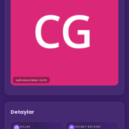
sahneustalari.com
Detaylar
DILLER
HIZMET BÖLGESI