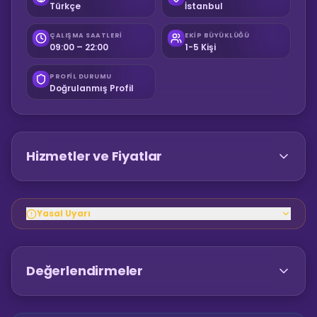
Türkçe
İstanbul
ÇALIŞMA SAATLERI
EKIP BÜYÜKLÜĞÜ
09:00 – 22:00
1-5 Kişi
PROFIL DURUMU
Doğrulanmış Profil
Hizmetler ve Fiyatlar
Yasal Uyarı
Değerlendirmeler