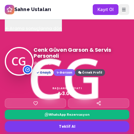
Sahne Ustaları
Kayıt Ol
Arama sonuçlarına dön
Cenk Güven Garson & Servis
Personeli
İstanbul
✓ Onaylı
✨
Garson
🎭 Örnek Profil
BAŞLANGIÇ FIYATI
₺3.000
WhatsApp Rezervasyon
Teklif Al