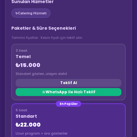
Sunulan Hizmetler
✨
Catering Hizmeti
Paketler & Süre Seçenekleri
Tahmini fiyatlar · Kesin fiyat için teklif alın
3 Saat
Temel
₺15.000
Standart gösteri, ulaşım dahil
Teklif Al
WhatsApp ile Hızlı Teklif
En Popüler
5 Saat
Standart
₺22.000
Uzun program + ara gösteriler