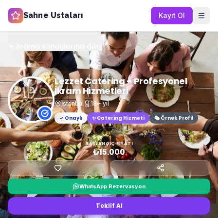
Sahne Ustaları
Kayıt Ol
Arama sonuçlarına dön
Lezzet Catering - Profesyonel
İkram Hizmetleri
İstanbul
18
+ yıl
✓ Onaylı
✨
Catering Hizmeti
🎭 Örnek Profil
BAŞLANGIÇ FIYATI
₺15.000
WhatsApp Rezervasyon
Teklif Al