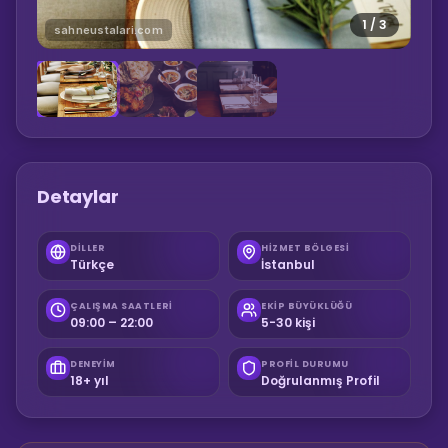
1
/
3
sahneustalari.com
Detaylar
DILLER
HIZMET BÖLGESI
Türkçe
İstanbul
ÇALIŞMA SAATLERI
EKIP BÜYÜKLÜĞÜ
09:00 – 22:00
5-30 kişi
DENEYIM
PROFIL DURUMU
18+ yıl
Doğrulanmış Profil