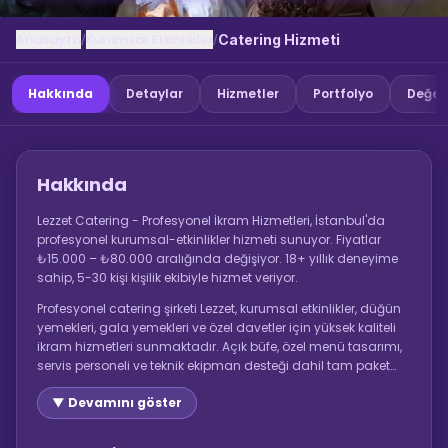
Anasayfa
Kurumsal Etkinlikler
/
/
Catering Hizmeti
Hakkında
Detaylar
Hizmetler
Portfolyo
Değer
Hakkında
Lezzet Catering - Profesyonel İkram Hizmetleri, İstanbul'da
profesyonel kurumsal-etkinlikler hizmeti sunuyor. Fiyatlar
₺15.000 – ₺80.000 aralığında değişiyor. 18+ yıllık deneyime
sahip, 5-30 kişi kişilik ekibiyle hizmet veriyor.
Profesyonel catering şirketi Lezzet, kurumsal etkinlikler, düğün
yemekleri, gala yemekleri ve özel davetler için yüksek kaliteli
ikram hizmetleri sunmaktadır. Açık büfe, özel menü tasarımı,
servis personeli ve teknik ekipman desteği dahil tam paket
catering çözümleri. İstanbul ve Marmara bölgesine hizmet
▼ Devamını göster
vermektedir.