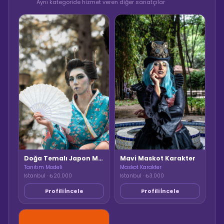
Aynı kategoride hizmet veren diğer sanatçılar
Mavi Maskot Karakter
Doğa Temalı Japon Model
Maskot Karakter
Tanıtım Modeli
İstanbul · ₺3.000
İstanbul · ₺20.000
Profili İncele
Profili İncele