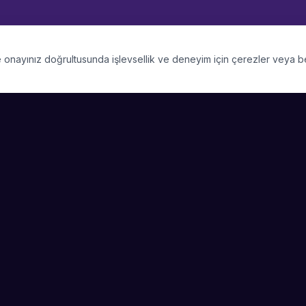
 ve onayınız doğrultusunda işlevsellik ve deneyim için çerezler veya 
PLATFORM
SIRKET
Kategoriler
Hakkimizda
Şehirler
Blog
Etkinlik Talepleri
Kariyer
Video Galerisi
Basin & Medya
Başarı Hikayeleri
Nasıl Çalışır