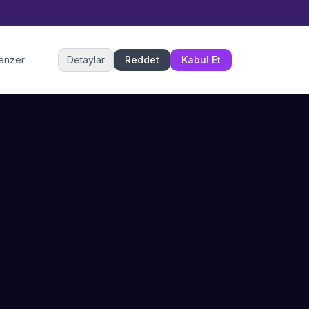
Müşteri Hizmetleri
benzer
Detaylar
Reddet
Kabul Et
Şu an çevrimiçi
DESTEK
İLETIŞIM
Büyükçekmece,
SSS
İstanbul
İletişim
0 850 302 53 52
Hizmet Politikası
info@sahneustalari.com
İptal ve Cayma
Yardım Merkezi
Ödeme Politikası