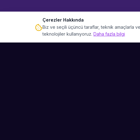
Çerezler Hakkında
Biz ve seçili üçüncü taraflar, teknik amaçlarla
teknolojiler kullanıyoruz.
Daha fazla bilgi
Sahne Ustaları
Etkinliğiniz için mükemmel sanatçıyı bulun.
Düğün, parti ve kurumsal etkinlikler için
binlerce sanatçı arasından seçim yapın.