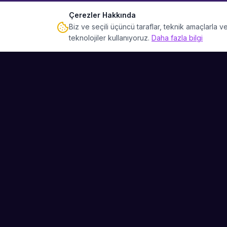
Çerezler Hakkında
Biz ve seçili üçüncü taraflar, teknik amaçlarla
teknolojiler kullanıyoruz.
Daha fazla bilgi
Sahne Ustaları
Etkinliğiniz için mükemmel sanatçıyı bulun.
Düğün, parti ve kurumsal etkinlikler için
binlerce sanatçı arasından seçim yapın.