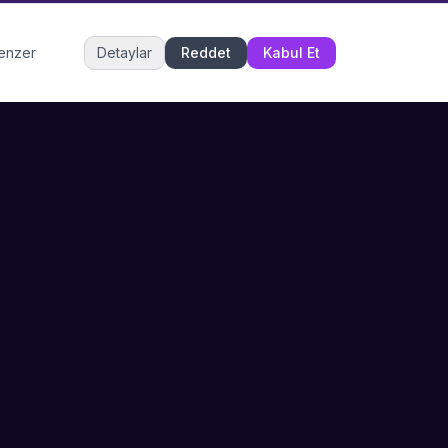
Müşteri Hizmetleri
benzer
Detaylar
Reddet
Kabul Et
Şu an çevrimiçi
DESTEK
İLETIŞIM
Büyükçekmece,
SSS
İstanbul
İletişim
0 850 302 53 52
Hizmet Politikası
info@sahneustalari.com
İptal ve Cayma
Yardım Merkezi
Ödeme Politikası