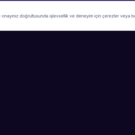
 ve onayınız doğrultusunda işlevsellik ve deneyim için çerezler veya 
PLATFORM
ŞIRKET
Kategoriler
Hakkımızda
Şehirler
Blog
Etkinlik Talepleri
Kariyer
Başarı Hikayeleri
Basın & Medya
Sanatçı Ol
Nasıl Çalışır