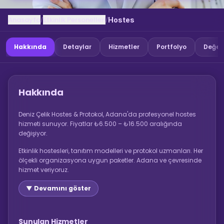
Anasayfa
Etkinlik Personelleri
/
/
Hostes
Hakkında
Detaylar
Hizmetler
Portfolyo
Değer
Hakkında
Deniz Çelik Hostes & Protokol, Adana'da profesyonel hostes
hizmeti sunuyor. Fiyatlar ₺6.500 – ₺16.500 aralığında
değişiyor.
Etkinlik hostesleri, tanıtım modelleri ve protokol uzmanları. Her
ölçekli organizasyona uygun paketler. Adana ve çevresinde
hizmet veriyoruz.
▼ Devamını göster
Sunulan Hizmetler