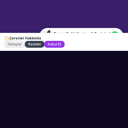
Merhaba! "Deniz Çelik Hostes &
Protokol" hakkında bilgi almak
istiyorum.
Deniz Çelik Hostes & Protokol
Çerezler Hakkında
Şu an çevrimiçi
Detaylar
Reddet
Kabul Et
Sahne Ustaları
Etkinliğiniz için mükemmel sanatçıyı bulun.
Düğün, parti ve kurumsal etkinlikler için
binlerce sanatçı arasından seçim yapın.