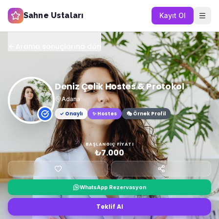
Sahne Ustaları
Kayıt Ol
Arama sonuçlarına dön
Deniz Çelik Hostes & Protokol
Adana
✓ Onaylı
✨
Hostes
🎭 Örnek Profil
BAŞLANGIÇ FIYATI
₺7.000
WhatsApp Rezervasyon
Teklif Al