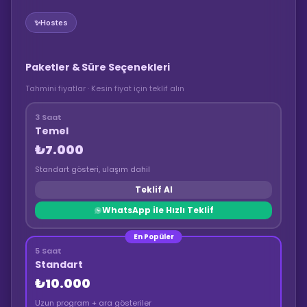
✨
Hostes
Paketler & Süre Seçenekleri
Tahmini fiyatlar · Kesin fiyat için teklif alın
3 Saat
Temel
₺7.000
Standart gösteri, ulaşım dahil
Teklif Al
WhatsApp ile Hızlı Teklif
En Popüler
5 Saat
Standart
₺10.000
Uzun program + ara gösteriler