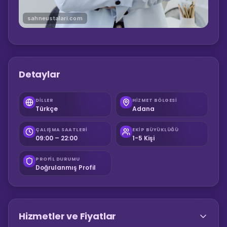
sahneustalari.com
Detaylar
DILLER
HIZMET BÖLGESI
Türkçe
Adana
ÇALIŞMA SAATLERI
EKIP BÜYÜKLÜĞÜ
09:00 – 22:00
1-5 Kişi
PROFIL DURUMU
Doğrulanmış Profil
Hizmetler ve Fiyatlar