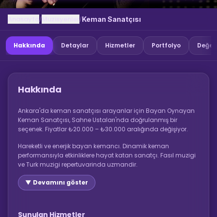
Anasayfa
Muzisyenler
/
/
Keman Sanatçısı
Hakkında
Detaylar
Hizmetler
Portfolyo
Değer
Hakkında
Ankara'da keman sanatçısı arayanlar için Bayan Oynayan
Keman Sanatçısı, Sahne Ustaları'nda doğrulanmış bir
seçenek. Fiyatlar ₺20.000 – ₺30.000 aralığında değişiyor.
Hareketli ve enerjik bayan kemancı. Dinamik keman
performansıyla etkinliklere hayat katan sanatçı. Fasıl muzigi
ve Turk muzigi repertuvarinda uzmandir.
▼ Devamını göster
Sunulan Hizmetler