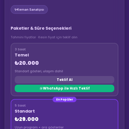
✨
Keman Sanatçısı
Paketler & Süre Seçenekleri
Tahmini fiyatlar · Kesin fiyat için teklif alın
3 Saat
Temel
₺20.000
Standart gösteri, ulaşım dahil
Teklif Al
WhatsApp ile Hızlı Teklif
En Popüler
5 Saat
Standart
₺29.000
Uzun program + ara gösteriler