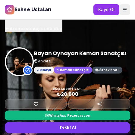
Sahne Ustaları
Kayıt Ol
Arama sonuçlarına dön
Bayan Oynayan Keman Sanatçısı
Ankara
✓ Onaylı
✨
Keman Sanatçısı
🎭 Örnek Profil
BAŞLANGIÇ FIYATI
₺20.000
WhatsApp Rezervasyon
Teklif Al