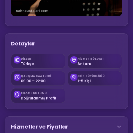
sahneustalari.com
Detaylar
DILLER
HIZMET BÖLGESI
Türkçe
Ankara
ÇALIŞMA SAATLERI
EKIP BÜYÜKLÜĞÜ
09:00 – 22:00
1-5 Kişi
PROFIL DURUMU
Doğrulanmış Profil
Hizmetler ve Fiyatlar