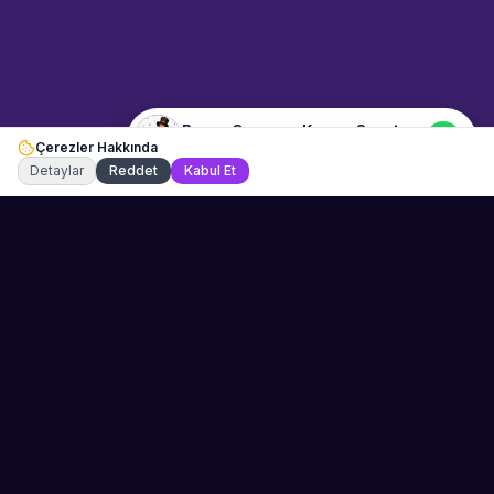
Merhaba! "Bayan Oynayan
Keman Sanatçısı" hakkında bilgi
almak istiyorum.
Bayan Oynayan Keman Sanatçısı
Çerezler Hakkında
Şu an çevrimiçi
Detaylar
Reddet
Kabul Et
Sahne Ustaları
Etkinliğiniz için mükemmel sanatçıyı bulun.
Düğün, parti ve kurumsal etkinlikler için
binlerce sanatçı arasından seçim yapın.