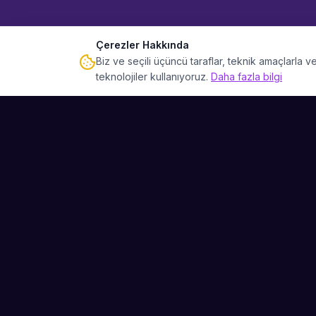
Çerezler Hakkında
Biz ve seçili üçüncü taraflar, teknik amaçlarla
teknolojiler kullanıyoruz.
Daha fazla bilgi
Sahne Ustaları
Etkinliğiniz için mükemmel sanatçıyı bulun.
Düğün, parti ve kurumsal etkinlikler için
binlerce sanatçı arasından seçim yapın.