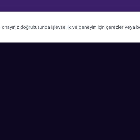
 ve onayınız doğrultusunda işlevsellik ve deneyim için çerezler veya 
PLATFORM
SIRKET
Kategoriler
Hakkimizda
Şehirler
Blog
Etkinlik Talepleri
Kariyer
Video Galerisi
Basin & Medya
Başarı Hikayeleri
Nasıl Çalışır