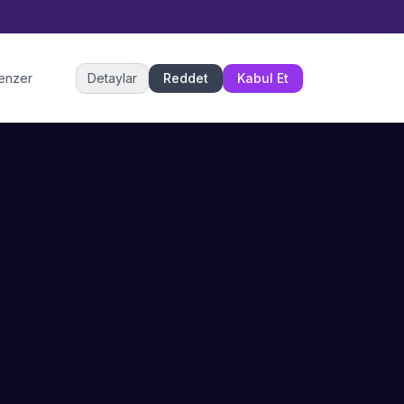
Müşteri Hizmetleri
benzer
Detaylar
Reddet
Kabul Et
Şu an çevrimiçi
DESTEK
İLETIŞIM
Büyükçekmece,
SSS
İstanbul
İletişim
0 850 302 53 52
Hizmet Politikası
info@sahneustalari.com
İptal ve Cayma
Yardım Merkezi
Ödeme Politikası