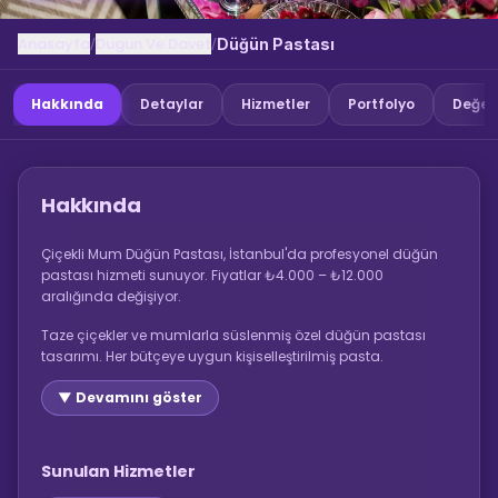
Anasayfa
Dugun Ve Davet
/
/
Düğün Pastası
Hakkında
Detaylar
Hizmetler
Portfolyo
Değer
Hakkında
Çiçekli Mum Düğün Pastası, İstanbul'da profesyonel düğün
pastası hizmeti sunuyor. Fiyatlar ₺4.000 – ₺12.000
aralığında değişiyor.
Taze çiçekler ve mumlarla süslenmiş özel düğün pastası
tasarımı. Her bütçeye uygun kişiselleştirilmiş pasta.
▼ Devamını göster
Sunulan Hizmetler