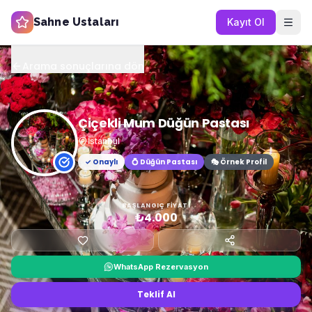
Sahne Ustaları
Kayıt Ol
Arama sonuçlarına dön
Çiçekli Mum Düğün Pastası
İstanbul
✓ Onaylı
💍
Düğün Pastası
🎭 Örnek Profil
BAŞLANGIÇ FIYATI
₺4.000
WhatsApp Rezervasyon
Teklif Al