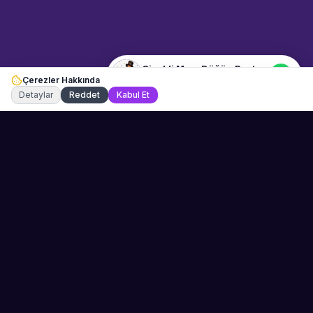
Pastası" hakkında bilgi almak
istiyorum.
Çiçekli Mum Düğün Pastası
Çerezler Hakkında
Şu an çevrimiçi
Detaylar
Reddet
Kabul Et
Sahne Ustaları
Etkinliğiniz için mükemmel sanatçıyı bulun.
Düğün, parti ve kurumsal etkinlikler için
binlerce sanatçı arasından seçim yapın.