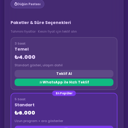
💍
Düğün Pastası
Paketler & Süre Seçenekleri
Tahmini fiyatlar · Kesin fiyat için teklif alın
3 Saat
Temel
₺4.000
Standart gösteri, ulaşım dahil
Teklif Al
WhatsApp ile Hızlı Teklif
En Popüler
5 Saat
Standart
₺6.000
Uzun program + ara gösteriler