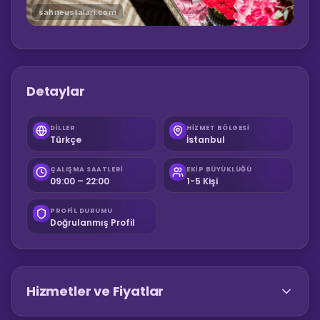
sahneustalari.com
Detaylar
DILLER
HIZMET BÖLGESI
Türkçe
İstanbul
ÇALIŞMA SAATLERI
EKIP BÜYÜKLÜĞÜ
09:00 – 22:00
1-5 Kişi
PROFIL DURUMU
Doğrulanmış Profil
Hizmetler ve Fiyatlar