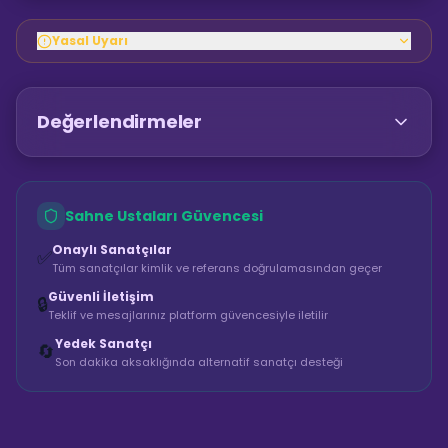
Yasal Uyarı
Değerlendirmeler
Sahne Ustaları Güvencesi
Onaylı Sanatçılar
✅
Tüm sanatçılar kimlik ve referans doğrulamasından geçer
Güvenli İletişim
🔒
Teklif ve mesajlarınız platform güvencesiyle iletilir
Yedek Sanatçı
🔄
Son dakika aksaklığında alternatif sanatçı desteği