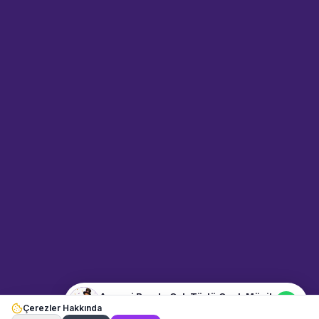
Sahne Ustaları
Sanatçı hakkında bilgi al
Merhaba! "Armoni Band - Çok
Türlü Canlı Müzik" hakkında bilgi
almak mı istiyorsunuz?
Mesajınızı yazın, WhatsApp
üzerinden bağlanalım.
04:47
📍
muzisyenler · İzmir
Merhaba! "Armoni Band - Çok
Türlü Canlı Müzik" hakkında bilgi
almak istiyorum.
Armoni Band - Çok Türlü Canlı Müzik
Çerezler Hakkında
Şu an çevrimiçi