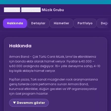
Anasayfa
Muzisyenler
/
/
Müzik Grubu
Hakkında
Detaylar
Hizmetler
Portfolyo
Değer
Hakkında
Armoni Band - Çok Türlü Canlı Müzik, İzmir'de etkinlikleriniz
için bando ekibi olarak hizmet veriyor. Fiyatlar ₺40.000 –
₺60.000 aralığında değişiyor. 16+ yıllık deneyime sahip, 4-10
kişi kişilik ekibiyle hizmet veriyor.
Pop'tan jazza, Türk sanat müziğinden rock aranjmanlarına
geniş türlerde canlı performans sunan Armoni Band,
kurumsal etkinlikler, düğün geceleri ve VIP organizasyonlar
için özel program hazırlar.
▼ Devamını göster