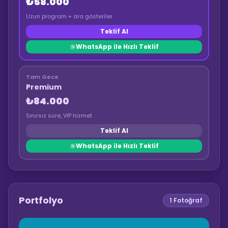
₺58.000
Uzun program + ara gösteriler
Teklif Al
WhatsApp ile Hızlı Teklif
Tam Gece
Premium
₺84.000
Sınırsız süre, VIP hizmet
Teklif Al
WhatsApp ile Hızlı Teklif
Portfolyo
1
Fotoğraf