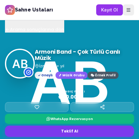
Sahne Ustaları
Kayıt Ol
Arama sonuçlarına dön
Armoni Band - Çok Türlü Canlı
Müzik
İzmir
16
+ yıl
✓ Onaylı
🎵
Müzik Grubu
🎭 Örnek Profil
BAŞLANGIÇ FIYATI
₺40.000
WhatsApp Rezervasyon
Teklif Al