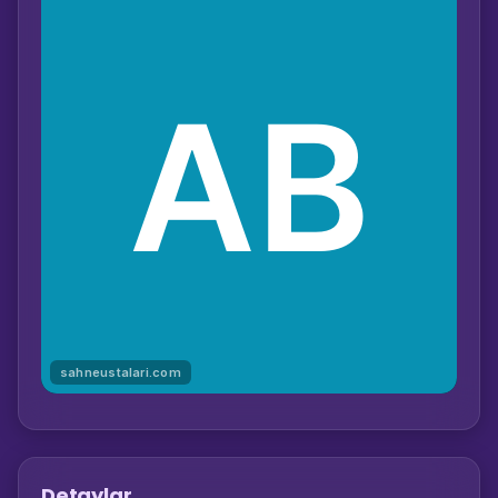
sahneustalari.com
Detaylar