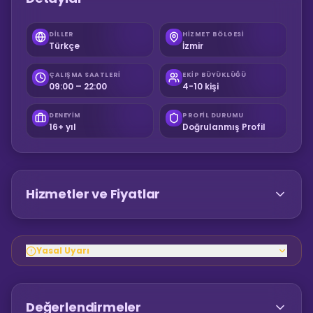
DILLER
HIZMET BÖLGESI
Türkçe
İzmir
ÇALIŞMA SAATLERI
EKIP BÜYÜKLÜĞÜ
09:00 – 22:00
4-10 kişi
DENEYIM
PROFIL DURUMU
16+ yıl
Doğrulanmış Profil
Hizmetler ve Fiyatlar
Yasal Uyarı
Değerlendirmeler