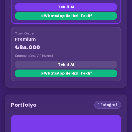
Teklif Al
WhatsApp ile Hızlı Teklif
Tam Gece
Premium
₺84.000
Sınırsız süre, VIP hizmet
Teklif Al
WhatsApp ile Hızlı Teklif
Portfolyo
1
Fotoğraf