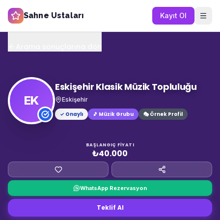
Sahne Ustaları
Kayıt Ol
Arama sonuçlarına dön
Eskişehir Klasik Müzik Topluluğu
EK
Eskişehir
✓ Onaylı
🎵
Müzik Grubu
🎭 Örnek Profil
BAŞLANGIÇ FIYATI
₺40.000
WhatsApp Rezervasyon
Teklif Al