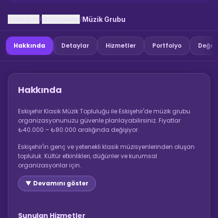
Anasayfa
Muzisyenler
/
/
Müzik Grubu
Hakkında
Detaylar
Hizmetler
Portfolyo
Değer
Hakkında
Eskişehir Klasik Müzik Topluluğu ile Eskişehir'de müzik grubu
organizasyonunuzu güvenle planlayabilirsiniz. Fiyatlar
₺40.000 – ₺80.000 aralığında değişiyor.
Eskişehir'in genç ve yetenekli klasik müzisyenlerinden oluşan
topluluk. Kültür etkinlikleri, düğünler ve kurumsal
organizasyonlar için.
▼ Devamını göster
Sunulan Hizmetler