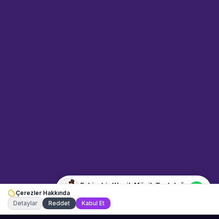
Sahne Ustaları
Sanatçı hakkında bilgi al
Merhaba! "Eskişehir Klasik
Müzik Topluluğu" hakkında bilgi
almak mı istiyorsunuz?
Mesajınızı yazın, WhatsApp
üzerinden bağlanalım.
04:48
📍
muzisyenler · Eskişehir
Merhaba! "Eskişehir Klasik
Müzik Topluluğu" hakkında bilgi
almak istiyorum.
Eskişehir Klasik Müzik Topluluğu
Çerezler Hakkında
Şu an çevrimiçi
Detaylar
Reddet
Kabul Et