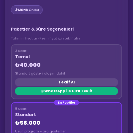
🎵
Müzik Grubu
Paketler & Süre Seçenekleri
Tahmini fiyatlar · Kesin fiyat için teklif alın
3 Saat
Temel
₺40.000
Standart gösteri, ulaşım dahil
Teklif Al
WhatsApp ile Hızlı Teklif
En Popüler
5 Saat
Standart
₺58.000
Uzun program + ara gösteriler