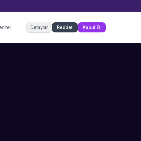
Müşteri Hizmetleri
benzer
Detaylar
Reddet
Kabul Et
Şu an çevrimiçi
DESTEK
İLETIŞIM
Büyükçekmece,
SSS
İstanbul
İletişim
0 850 302 53 52
Hizmet Politikası
info@sahneustalari.com
İptal ve Cayma
Yardım Merkezi
Ödeme Politikası