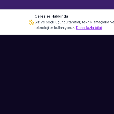
Çerezler Hakkında
Biz ve seçili üçüncü taraflar, teknik amaçlarla
teknolojiler kullanıyoruz.
Daha fazla bilgi
Sahne Ustaları
Etkinliğiniz için mükemmel sanatçıyı bulun.
Düğün, parti ve kurumsal etkinlikler için
binlerce sanatçı arasından seçim yapın.