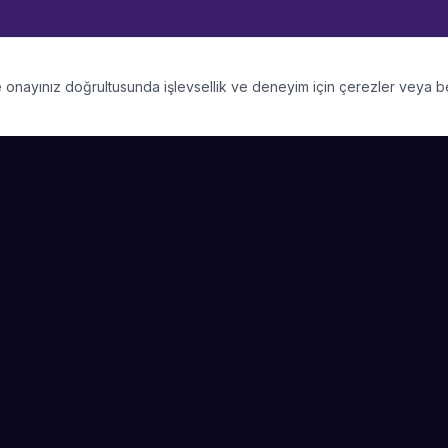
 ve onayınız doğrultusunda işlevsellik ve deneyim için çerezler veya 
PLATFORM
SIRKET
Kategoriler
Hakkimizda
Şehirler
Blog
Etkinlik Talepleri
Kariyer
Video Galerisi
Basin & Medya
Başarı Hikayeleri
Nasıl Çalışır