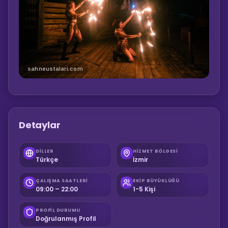
sahneustalari.com
Detaylar
DILLER
HIZMET BÖLGESI
Türkçe
İzmir
ÇALIŞMA SAATLERI
EKIP BÜYÜKLÜĞÜ
09:00 – 22:00
1-5 Kişi
PROFIL DURUMU
Doğrulanmış Profil