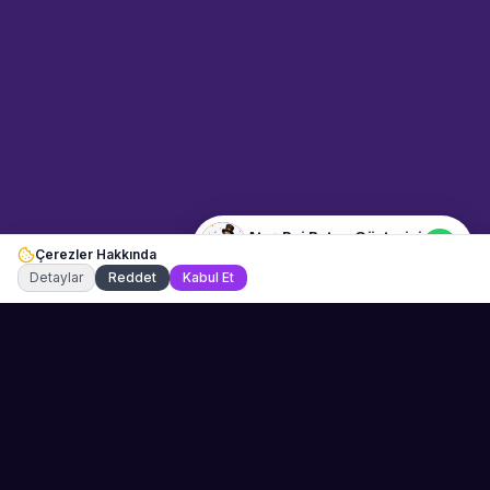
mı istiyorsunuz? Mesajınızı
yazın, WhatsApp üzerinden
bağlanalım.
23:39
📍
eglence-ve-gosteri · İzmir
Merhaba! "Ateş Poi Baton
Gösterisi" hakkında bilgi almak
istiyorum.
Ateş Poi Baton Gösterisi
Çerezler Hakkında
Şu an çevrimiçi
Detaylar
Reddet
Kabul Et
Sahne Ustaları