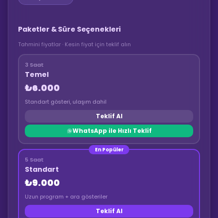
Paketler & Süre Seçenekleri
Tahmini fiyatlar · Kesin fiyat için teklif alın
3 Saat
Temel
₺6.000
Standart gösteri, ulaşım dahil
Teklif Al
WhatsApp ile Hızlı Teklif
En Popüler
5 Saat
Standart
₺9.000
Uzun program + ara gösteriler
Teklif Al