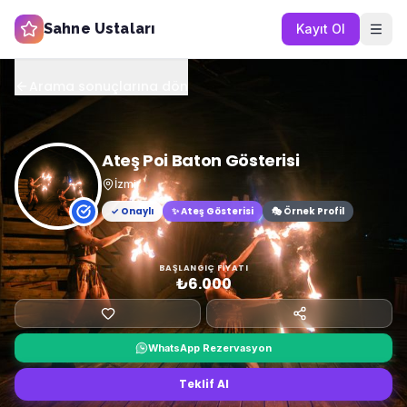
Sahne Ustaları
Kayıt Ol
Arama sonuçlarına dön
Ateş Poi Baton Gösterisi
İzmir
✓ Onaylı
✨
Ateş Gösterisi
🎭 Örnek Profil
BAŞLANGIÇ FIYATI
₺6.000
WhatsApp Rezervasyon
Teklif Al