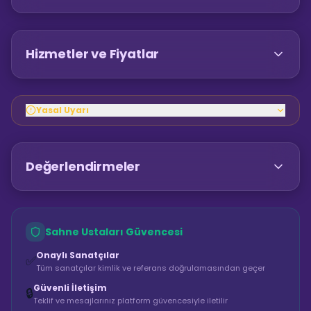
Hizmetler ve Fiyatlar
Yasal Uyarı
Değerlendirmeler
Sahne Ustaları Güvencesi
Onaylı Sanatçılar
✅
Tüm sanatçılar kimlik ve referans doğrulamasından geçer
Güvenli İletişim
🔒
Teklif ve mesajlarınız platform güvencesiyle iletilir