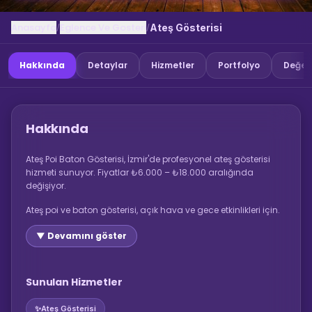
Anasayfa
Eglence Ve Gosteri
/
/
Ateş Gösterisi
Hakkında
Detaylar
Hizmetler
Portfolyo
Değer
Hakkında
Ateş Poi Baton Gösterisi, İzmir'de profesyonel ateş gösterisi
hizmeti sunuyor. Fiyatlar ₺6.000 – ₺18.000 aralığında
değişiyor.
Ateş poi ve baton gösterisi, açık hava ve gece etkinlikleri için.
▼ Devamını göster
Sunulan Hizmetler
✨
Ateş Gösterisi