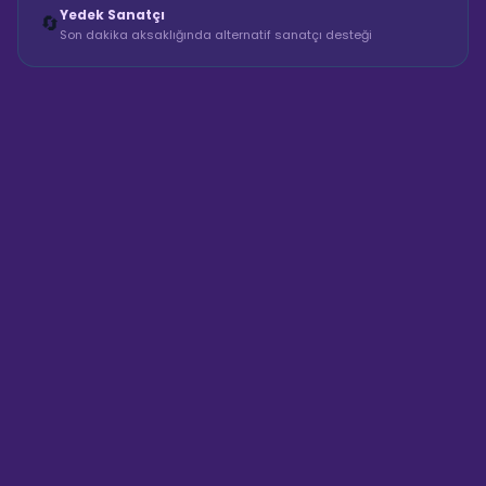
Yedek Sanatçı
🔄
Son dakika aksaklığında alternatif sanatçı desteği
Sahne Ustaları
Sanatçı hakkında bilgi al
Merhaba! "Ateş Poi Baton
Gösterisi" hakkında bilgi almak