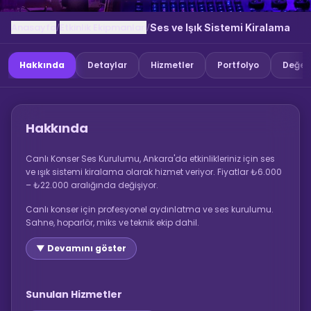
Anasayfa
Etkinlik Ekipmanlari
/
/
Ses ve Işık Sistemi Kiralama
Hakkında
Detaylar
Hizmetler
Portfolyo
Değer
Hakkında
Canlı Konser Ses Kurulumu, Ankara'da etkinlikleriniz için ses
ve ışık sistemi kiralama olarak hizmet veriyor. Fiyatlar ₺6.000
– ₺22.000 aralığında değişiyor.
Canlı konser için profesyonel aydınlatma ve ses kurulumu.
Sahne, hoparlör, miks ve teknik ekip dahil.
▼ Devamını göster
Sunulan Hizmetler