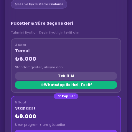
✨
Ses ve Işık Sistemi Kiralama
Paketler & Süre Seçenekleri
Tahmini fiyatlar · Kesin fiyat için teklif alın
3 Saat
Temel
₺6.000
Standart gösteri, ulaşım dahil
Teklif Al
WhatsApp ile Hızlı Teklif
En Popüler
5 Saat
Standart
₺9.000
Uzun program + ara gösteriler