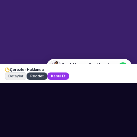
yazın, WhatsApp üzerinden
bağlanalım.
16:35
📍
etkinlik-ekipmanlari · Ankara
Merhaba! "Canlı Konser Ses
Kurulumu" hakkında bilgi almak
istiyorum.
Canlı Konser Ses Kurulumu
Çerezler Hakkında
Şu an çevrimiçi
Detaylar
Reddet
Kabul Et
Sahne Ustaları