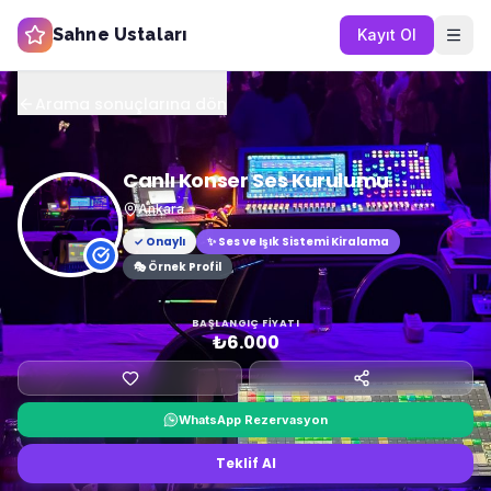
Sahne Ustaları
Kayıt Ol
Arama sonuçlarına dön
Canlı Konser Ses Kurulumu
Ankara
✓ Onaylı
✨
Ses ve Işık Sistemi Kiralama
🎭 Örnek Profil
BAŞLANGIÇ FIYATI
₺6.000
WhatsApp Rezervasyon
Teklif Al