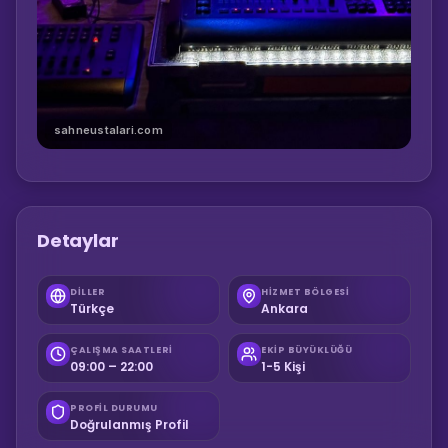
sahneustalari.com
Detaylar
DILLER
HIZMET BÖLGESI
Türkçe
Ankara
ÇALIŞMA SAATLERI
EKIP BÜYÜKLÜĞÜ
09:00 – 22:00
1-5 Kişi
PROFIL DURUMU
Doğrulanmış Profil