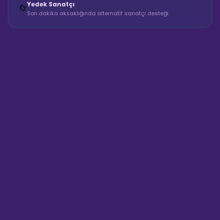
Yedek Sanatçı
🔄
Son dakika aksaklığında alternatif sanatçı desteği
Sahne Ustaları
Sanatçı hakkında bilgi al
Merhaba! "Canlı Konser Ses
Kurulumu" hakkında bilgi almak
mı istiyorsunuz? Mesajınızı