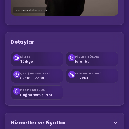
sahneustalari.com
Detaylar
DILLER
HIZMET BÖLGESI
Türkçe
İstanbul
ÇALIŞMA SAATLERI
EKIP BÜYÜKLÜĞÜ
09:00 – 22:00
1-5 Kişi
PROFIL DURUMU
Doğrulanmış Profil
Hizmetler ve Fiyatlar