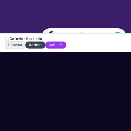
Merhaba! "Tutkulu Zarif Bayan
Kemancı" hakkında bilgi almak
istiyorum.
Tutkulu Zarif Bayan Kemancı
Çerezler Hakkında
Şu an çevrimiçi
Detaylar
Reddet
Kabul Et
Sahne Ustaları
Etkinliğiniz için mükemmel sanatçıyı bulun.
Düğün, parti ve kurumsal etkinlikler için
binlerce sanatçı arasından seçim yapın.