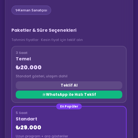
✨
Keman Sanatçısı
Paketler & Süre Seçenekleri
Tahmini fiyatlar · Kesin fiyat için teklif alın
3 Saat
Temel
₺20.000
Standart gösteri, ulaşım dahil
Teklif Al
WhatsApp ile Hızlı Teklif
En Popüler
5 Saat
Standart
₺29.000
Uzun program + ara gösteriler