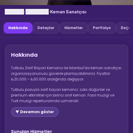
Anasayfa
Muzisyenler
/
/
Keman Sanatçısı
Hakkında
Detaylar
Hizmetler
Portfolyo
Değer
Hakkında
Tutkulu Zarif Bayan Kemancı ile İstanbul'da keman sanatçısı
organizasyonunuzu güvenle planlayabilirsiniz. Fiyatlar
₺20.000 – ₺30.000 aralığında değişiyor.
Tutkulu pozuyla zarif bayan kemancı. Lüks düğünler ve
premium etkinlikler için birinci sınıf keman. Fasıl muzigi ve
Turk muzigi repertuvarinda uzmandir.
▼ Devamını göster
Sunulan Hizmetler