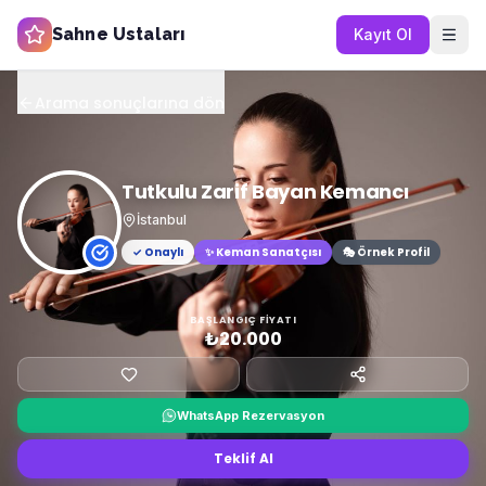
Sahne Ustaları
Kayıt Ol
Arama sonuçlarına dön
Tutkulu Zarif Bayan Kemancı
İstanbul
✓ Onaylı
✨
Keman Sanatçısı
🎭 Örnek Profil
BAŞLANGIÇ FIYATI
₺20.000
WhatsApp Rezervasyon
Teklif Al