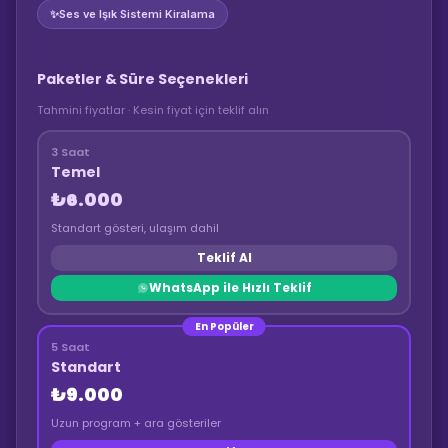
✨
Ses ve Işık Sistemi Kiralama
Paketler & Süre Seçenekleri
Tahmini fiyatlar · Kesin fiyat için teklif alın
3 Saat
Temel
₺6.000
Standart gösteri, ulaşım dahil
Teklif Al
WhatsApp ile Hızlı Teklif
En Popüler
5 Saat
Standart
₺9.000
Uzun program + ara gösteriler