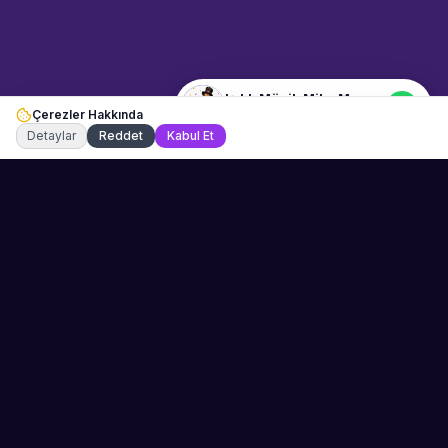
Masası" hakkında bilgi almak
istiyorum.
Işıklı Müzik Miks Masası
Çerezler Hakkında
Şu an çevrimiçi
Detaylar
Reddet
Kabul Et
Sahne Ustaları
Etkinliğiniz için mükemmel sanatçıyı bulun.
Düğün, parti ve kurumsal etkinlikler için
binlerce sanatçı arasından seçim yapın.