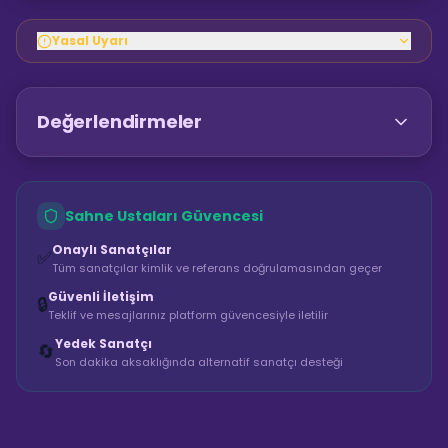
Yasal Uyarı
Değerlendirmeler
Sahne Ustaları Güvencesi
Onaylı Sanatçılar
✅
Tüm sanatçılar kimlik ve referans doğrulamasından geçer
Güvenli İletişim
🔒
Teklif ve mesajlarınız platform güvencesiyle iletilir
Yedek Sanatçı
🔄
Son dakika aksaklığında alternatif sanatçı desteği