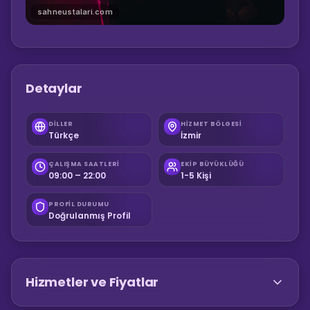
sahneustalari.com
Detaylar
DILLER
HIZMET BÖLGESI
Türkçe
İzmir
ÇALIŞMA SAATLERI
EKIP BÜYÜKLÜĞÜ
09:00 – 22:00
1-5 Kişi
PROFIL DURUMU
Doğrulanmış Profil
Hizmetler ve Fiyatlar