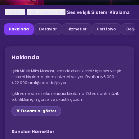
Anasayfa
Etkinlik Ekipmanlari
/
/
Ses ve Işık Sistemi Kiralama
Hakkında
Detaylar
Hizmetler
Portfolyo
Değer
Hakkında
Işıklı Müzik Miks Masası, İzmir'de etkinlikleriniz için ses ve ışık
sistemi kiralama olarak hizmet veriyor. Fiyatlar ₺6.000 –
₺22.000 aralığında değişiyor.
Işıklı ve modern miks masası kiralama. DJ ve canlı müzik
etkinlikleri için görsel ve akustik çözüm.
▼ Devamını göster
Sunulan Hizmetler