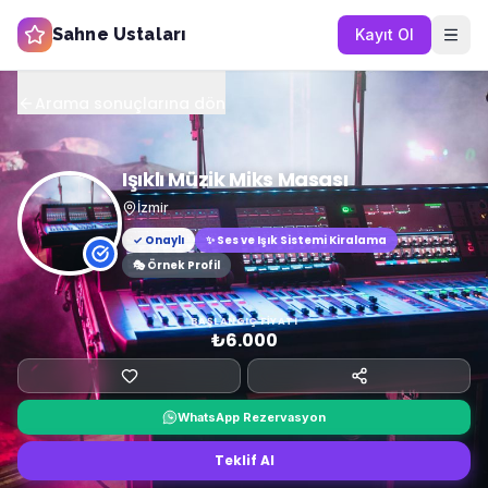
Sahne Ustaları
Kayıt Ol
Arama sonuçlarına dön
Işıklı Müzik Miks Masası
İzmir
✓ Onaylı
✨
Ses ve Işık Sistemi Kiralama
🎭 Örnek Profil
BAŞLANGIÇ FIYATI
₺6.000
WhatsApp Rezervasyon
Teklif Al