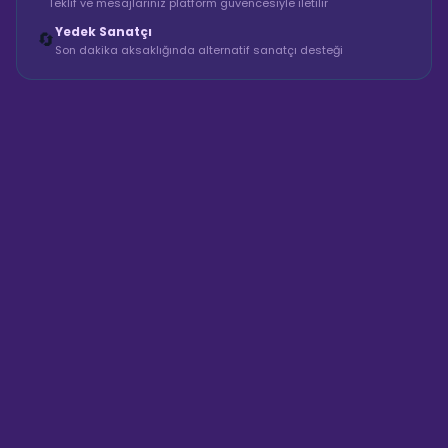
Teklif ve mesajlarınız platform güvencesiyle iletilir
Yedek Sanatçı
🔄
Son dakika aksaklığında alternatif sanatçı desteği
Sahne Ustaları
Sanatçı hakkında bilgi al
Merhaba! "Yeşil Food Truck