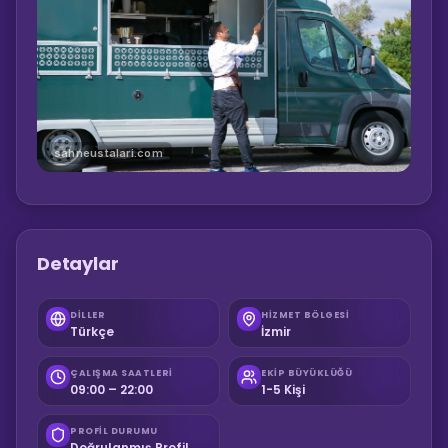
sahneustalari.com
Detaylar
DILLER
HIZMET BÖLGESI
Türkçe
İzmir
ÇALIŞMA SAATLERI
EKIP BÜYÜKLÜĞÜ
09:00 – 22:00
1-5 Kişi
PROFIL DURUMU
Doğrulanmış Profil