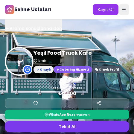
Sahne Ustaları
Kayıt Ol
Arama sonuçlarına dön
Yeşil Food Truck Kafe
İzmir
✓ Onaylı
✨
Catering Hizmeti
🎭 Örnek Profil
BAŞLANGIÇ FIYATI
₺6.000
WhatsApp Rezervasyon
Teklif Al