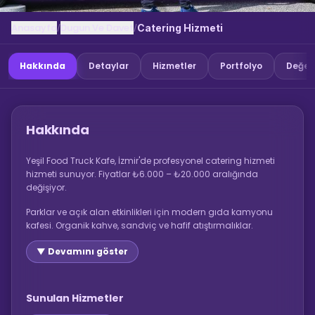
Anasayfa
Dugun Ve Davet
/
/
Catering Hizmeti
Hakkında
Detaylar
Hizmetler
Portfolyo
Değer
Hakkında
Yeşil Food Truck Kafe, İzmir'de profesyonel catering hizmeti
hizmeti sunuyor. Fiyatlar ₺6.000 – ₺20.000 aralığında
değişiyor.
Parklar ve açık alan etkinlikleri için modern gıda kamyonu
kafesi. Organik kahve, sandviç ve hafif atıştırmalıklar.
▼ Devamını göster
Sunulan Hizmetler