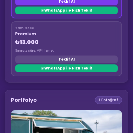
Teklif Al
WhatsApp ile Hızlı Teklif
Tam Gece
Premium
₺13.000
Sınırsız süre, VIP hizmet
Teklif Al
WhatsApp ile Hızlı Teklif
Portfolyo
1
Fotoğraf