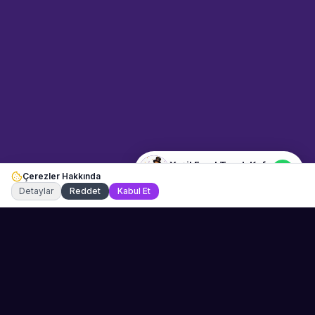
Kafe" hakkında bilgi almak mı
istiyorsunuz? Mesajınızı yazın,
WhatsApp üzerinden
bağlanalım.
21:22
📍
dugun-ve-davet · İzmir
Merhaba! "Yeşil Food Truck
Kafe" hakkında bilgi almak
istiyorum.
Yeşil Food Truck Kafe
Çerezler Hakkında
Şu an çevrimiçi
Detaylar
Reddet
Kabul Et
Sahne Ustaları