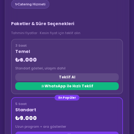
✨
Catering Hizmeti
Paketler & Süre Seçenekleri
Tahmini fiyatlar · Kesin fiyat için teklif alın
3 Saat
Temel
₺6.000
Standart gösteri, ulaşım dahil
Teklif Al
WhatsApp ile Hızlı Teklif
En Popüler
5 Saat
Standart
₺9.000
Uzun program + ara gösteriler