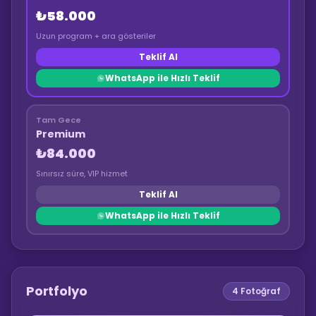
₺58.000
Uzun program + ara gösteriler
Teklif Al
WhatsApp ile Hızlı Teklif
Tam Gece
Premium
₺84.000
Sınırsız süre, VIP hizmet
Teklif Al
WhatsApp ile Hızlı Teklif
Portfolyo
4
Fotoğraf