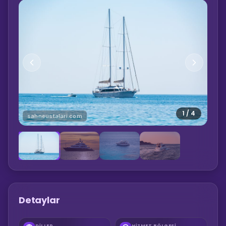
1
/
4
sahneustalari.com
Detaylar
DILLER
HIZMET BÖLGESI