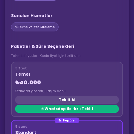
Sunulan Hizmetler
✨
Tekne ve Yat Kiralama
Paketler & Süre Seçenekleri
Tahmini fiyatlar · Kesin fiyat için teklif alın
3 Saat
Temel
₺40.000
Standart gösteri, ulaşım dahil
Teklif Al
WhatsApp ile Hızlı Teklif
En Popüler
5 Saat
Standart