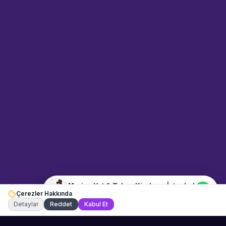
Sahne Ustaları
Sanatçı hakkında bilgi al
Merhaba! "Marina Yat & Tekne
Kiralama İstanbul" hakkında bilgi
almak mı istiyorsunuz?
Mesajınızı yazın, WhatsApp
üzerinden bağlanalım.
19:27
📍
mekan-ve-araclar · İstanbul
Merhaba! "Marina Yat & Tekne
Kiralama İstanbul" hakkında bilgi
almak istiyorum.
Marina Yat & Tekne Kiralama İstanbul
Çerezler Hakkında
Şu an çevrimiçi
Detaylar
Reddet
Kabul Et