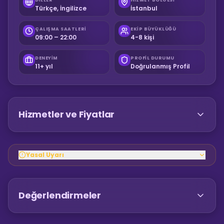
Türkçe, İngilizce
İstanbul
ÇALIŞMA SAATLERI
EKIP BÜYÜKLÜĞÜ
09:00 – 22:00
4-8 kişi
DENEYIM
PROFIL DURUMU
11+ yıl
Doğrulanmış Profil
Hizmetler ve Fiyatlar
Yasal Uyarı
Değerlendirmeler