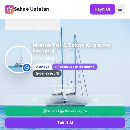
Sahne Ustaları
Kayıt Ol
Arama sonuçlarına dön
Marina Yat & Tekne Kiralama
İstanbul
İstanbul
11
+ yıl
✓ Onaylı
✨
Tekne ve Yat Kiralama
🎭 Örnek Profil
BAŞLANGIÇ FIYATI
₺40.000
WhatsApp Rezervasyon
Teklif Al