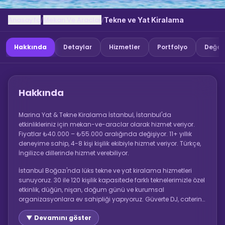
Anasayfa
Mekan Ve Araclar
/
/
Tekne ve Yat Kiralama
Hakkında
Detaylar
Hizmetler
Portfolyo
Değer
Hakkında
Marina Yat & Tekne Kiralama İstanbul, İstanbul'da
etkinlikleriniz için mekan-ve-araclar olarak hizmet veriyor.
Fiyatlar ₺40.000 – ₺55.000 aralığında değişiyor. 11+ yıllık
deneyime sahip, 4-8 kişi kişilik ekibiyle hizmet veriyor. Türkçe,
İngilizce dillerinde hizmet verebiliyor.
İstanbul Boğazı'nda lüks tekne ve yat kiralama hizmetleri
sunuyoruz. 30 ile 120 kişilik kapasitede farklı teknelerimizle özel
etkinlik, düğün, nişan, doğum günü ve kurumsal
organizasyonlara ev sahipliği yapıyoruz. Güverte DJ, catering
ve fotoğraf paketi seçenekleri mevcuttur.
▼ Devamını göster