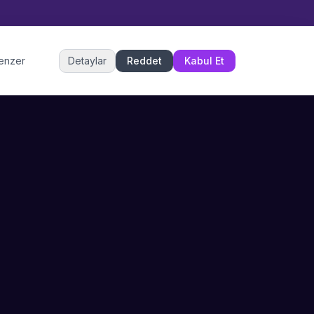
Müşteri Hizmetleri
benzer
Detaylar
Reddet
Kabul Et
Şu an çevrimiçi
DESTEK
İLETIŞIM
Büyükçekmece,
SSS
İstanbul
İletişim
0 850 302 53 52
Hizmet Politikası
info@sahneustalari.com
İptal ve Cayma
Yardım Merkezi
Ödeme Politikası