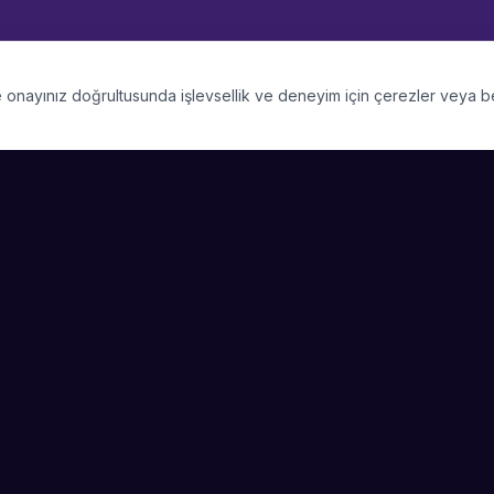
 ve onayınız doğrultusunda işlevsellik ve deneyim için çerezler veya 
PLATFORM
SIRKET
Kategoriler
Hakkimizda
Şehirler
Blog
Etkinlik Talepleri
Kariyer
Video Galerisi
Basin & Medya
Başarı Hikayeleri
Nasıl Çalışır