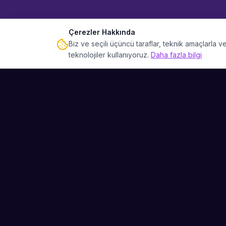
Çerezler Hakkında
Biz ve seçili üçüncü taraflar, teknik amaçlarla
teknolojiler kullanıyoruz.
Daha fazla bilgi
Sahne Ustaları
Etkinliğiniz için mükemmel sanatçıyı bulun.
Düğün, parti ve kurumsal etkinlikler için
binlerce sanatçı arasından seçim yapın.