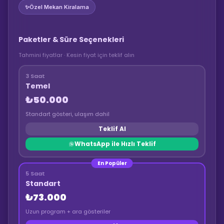
✨
Özel Mekan Kiralama
Paketler & Süre Seçenekleri
Tahmini fiyatlar · Kesin fiyat için teklif alın
3 Saat
Temel
₺50.000
Standart gösteri, ulaşım dahil
Teklif Al
WhatsApp ile Hızlı Teklif
En Popüler
5 Saat
Standart
₺73.000
Uzun program + ara gösteriler