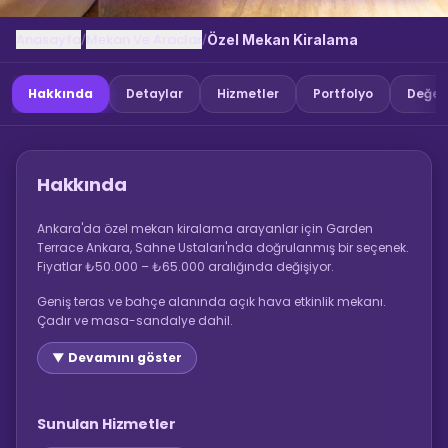
Anasayfa
Mekan Ve Araclar
/
/
Özel Mekan Kiralama
Hakkında
Detaylar
Hizmetler
Portfolyo
Değer
Hakkında
Ankara'da özel mekan kiralama arayanlar için Garden
Terrace Ankara, Sahne Ustaları'nda doğrulanmış bir seçenek.
Fiyatlar ₺50.000 – ₺65.000 aralığında değişiyor.
Geniş teras ve bahçe alanında açık hava etkinlik mekanı.
Çadır ve masa-sandalye dahil.
▼ Devamını göster
Sunulan Hizmetler