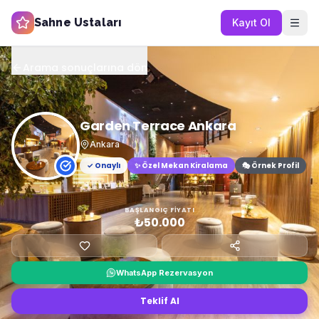
Sahne Ustaları
Kayıt Ol
Arama sonuçlarına dön
Garden Terrace Ankara
Ankara
✓ Onaylı
✨
Özel Mekan Kiralama
🎭 Örnek Profil
BAŞLANGIÇ FIYATI
₺50.000
WhatsApp Rezervasyon
Teklif Al