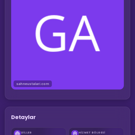
sahneustalari.com
Detaylar
DILLER
HIZMET BÖLGESI