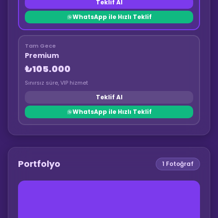
Teklif Al
WhatsApp ile Hızlı Teklif
Tam Gece
Premium
₺105.000
Sınırsız süre, VIP hizmet
Teklif Al
WhatsApp ile Hızlı Teklif
Portfolyo
1
Fotoğraf