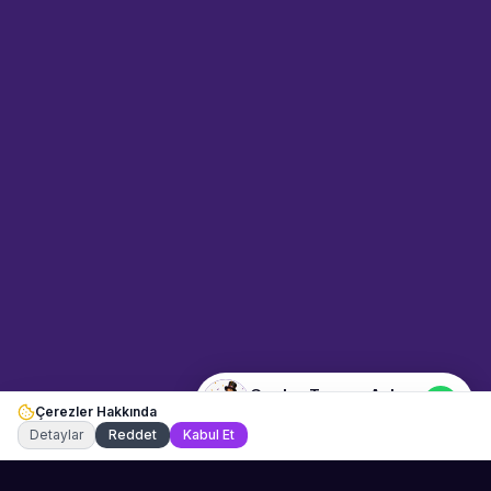
Sahne Ustaları
Sanatçı hakkında bilgi al
Merhaba! "Garden Terrace
Ankara" hakkında bilgi almak mı
istiyorsunuz? Mesajınızı yazın,
WhatsApp üzerinden
bağlanalım.
17:55
📍
mekan-ve-araclar · Ankara
Merhaba! "Garden Terrace
Ankara" hakkında bilgi almak
istiyorum.
Garden Terrace Ankara
Çerezler Hakkında
Şu an çevrimiçi
Detaylar
Reddet
Kabul Et