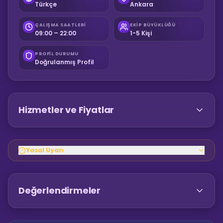
Türkçe
Ankara
ÇALIŞMA SAATLERI
EKIP BÜYÜKLÜĞÜ
09:00 – 22:00
1-5 Kişi
PROFIL DURUMU
Doğrulanmış Profil
Hizmetler ve Fiyatlar
Yasal Uyarı
Değerlendirmeler