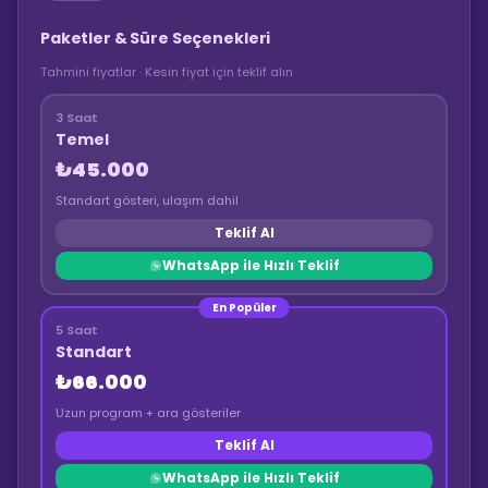
Paketler & Süre Seçenekleri
Tahmini fiyatlar · Kesin fiyat için teklif alın
3 Saat
Temel
₺45.000
Standart gösteri, ulaşım dahil
Teklif Al
WhatsApp ile Hızlı Teklif
En Popüler
5 Saat
Standart
₺66.000
Uzun program + ara gösteriler
Teklif Al
WhatsApp ile Hızlı Teklif