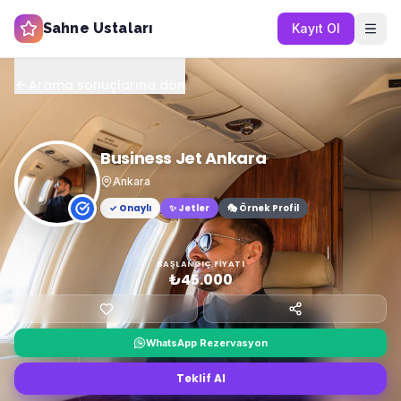
Sahne Ustaları
Kayıt Ol
Arama sonuçlarına dön
Business Jet Ankara
Ankara
✓ Onaylı
✨
Jetler
🎭 Örnek Profil
BAŞLANGIÇ FIYATI
₺45.000
WhatsApp Rezervasyon
Teklif Al