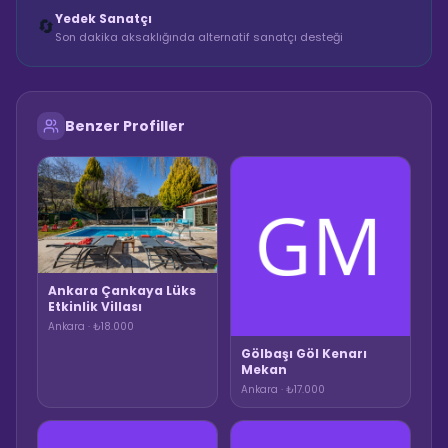
Yedek Sanatçı
🔄
Son dakika aksaklığında alternatif sanatçı desteği
Benzer Profiller
Ankara Çankaya Lüks
Etkinlik Villası
Ankara · ₺18.000
Gölbaşı Göl Kenarı
Mekan
Ankara · ₺17.000