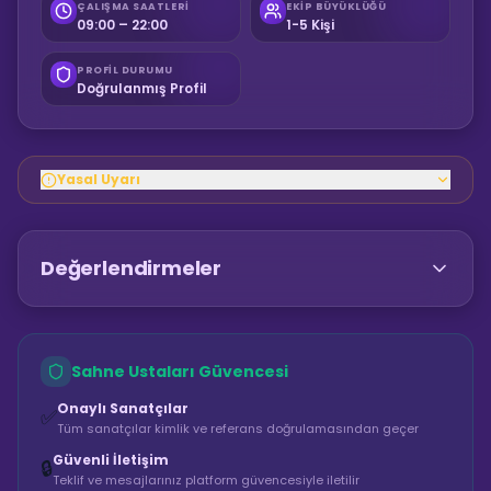
ÇALIŞMA SAATLERI
EKIP BÜYÜKLÜĞÜ
09:00 – 22:00
1-5 Kişi
PROFIL DURUMU
Doğrulanmış Profil
Yasal Uyarı
Değerlendirmeler
Sahne Ustaları Güvencesi
Onaylı Sanatçılar
✅
Tüm sanatçılar kimlik ve referans doğrulamasından geçer
Güvenli İletişim
🔒
Teklif ve mesajlarınız platform güvencesiyle iletilir