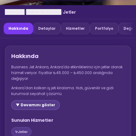
Anasayfa
Mekan Ve Araclar
/
/
Jetler
Hakkında
Detaylar
Hizmetler
Portfolyo
Değer
Hakkında
Business Jet Ankara, Ankara'da etkinlikleriniz için jetler olarak
hizmet veriyor. Fiyatlar ₺45.000 – ₺450.000 aralığında
değişiyor.
Ankara'dan kalkan iş jeti kiralama. Hızlı, güvenilir ve gizli
kurumsal seyahat çözümü.
▼ Devamını göster
Sunulan Hizmetler
✨
Jetler