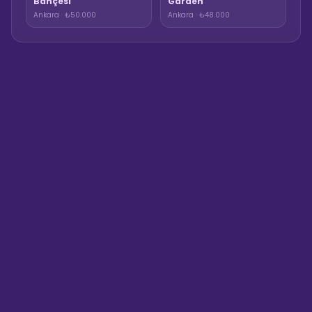
Bahçesi
Garden
Ankara · ₺50.000
Ankara · ₺48.000
Sahne Ustaları
Sanatçı hakkında bilgi al
Merhaba! "Business Jet Ankara"